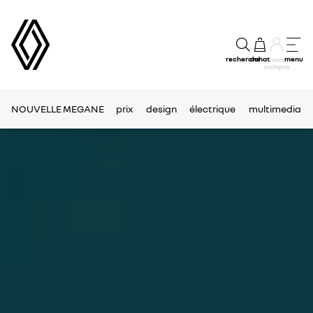
recherche
achat
menu
mon
compte
NOUVELLE MEGANE
prix
design
électrique
multimedia