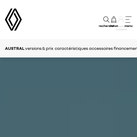
recherche
achat
menu
mon
compte
AUSTRAL
versions & prix
caractéristiques
accessoires
financement