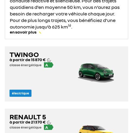
conduite réactive et silencieuse. Pour des trajets
quotidiens d’en moyenne 50 km, vous n’aurez pas
besoin de recharger votre véhicule chaque jour.
Pour de plus longs trajets, vous bénéficiez d’une
autonomie jusqu’à 625 km⁽¹⁾.
en savoir plus
TWINGO
à partir de
15 870 €
A
classe énergétique
électrique
RENAULT 5
à partir de
21 370 €
A
classe énergétique