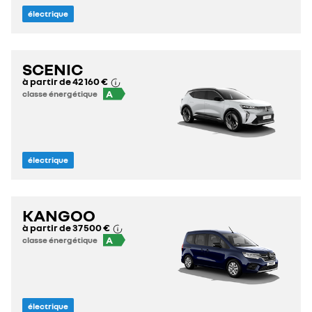
électrique
SCENIC
à partir de
42 160 €
A
classe énergétique
électrique
KANGOO
à partir de
37 500 €
A
classe énergétique
électrique