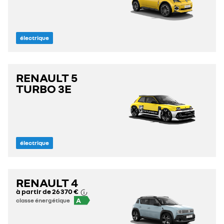
électrique
RENAULT 5
TURBO 3E
électrique
RENAULT 4
à partir de
26 370 €
A
classe énergétique