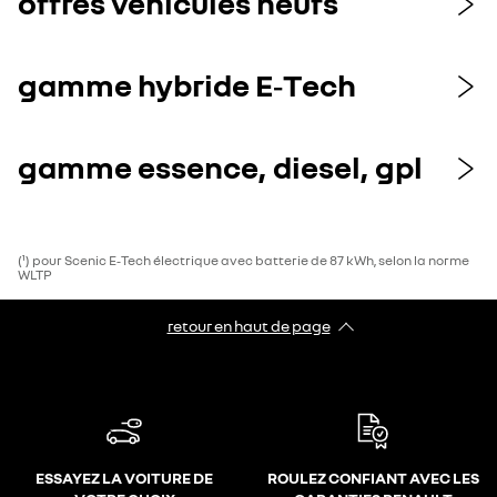
offres véhicules neufs
gamme hybride E‑Tech
gamme essence, diesel, gpl
(¹) pour Scenic E‑Tech électrique avec batterie de 87 kWh, selon la norme
WLTP
retour en haut de page​
ESSAYEZ LA VOITURE DE
ROULEZ CONFIANT AVEC LES