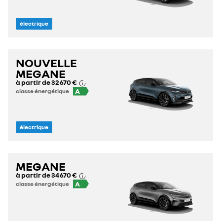
électrique
NOUVELLE
MEGANE
à partir de
32 670 €
A
classe énergétique
électrique
MEGANE
à partir de
34 670 €
A
classe énergétique