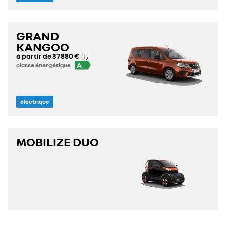
GRAND
KANGOO
à partir de
37 880 €
A
classe énergétique
électrique
MOBILIZE DUO