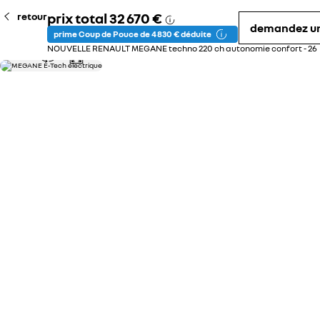
prix total
32 670 €
retour
demandez un
prime Coup de Pouce de 4 830 € déduite
NOUVELLE RENAULT MEGANE techno 220 ch autonomie confort - 26