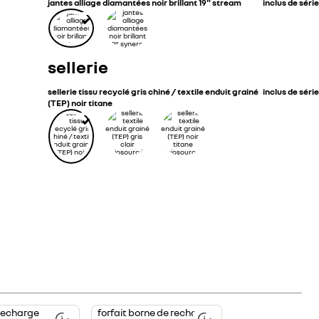
jantes alliage diamantées noir brillant 19" stream
inclus de série
sellerie
sellerie tissu recyclé gris chiné / textile enduit grainé
inclus de série
(TEP) noir titane
Forfait
recharge
forfait borne de recharge
borne