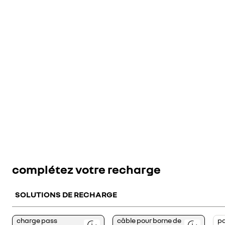
complétez votre recharge
SOLUTIONS DE RECHARGE
<p>Votre
<div>Le
charge pass
câble pour borne de
p
charge
câble