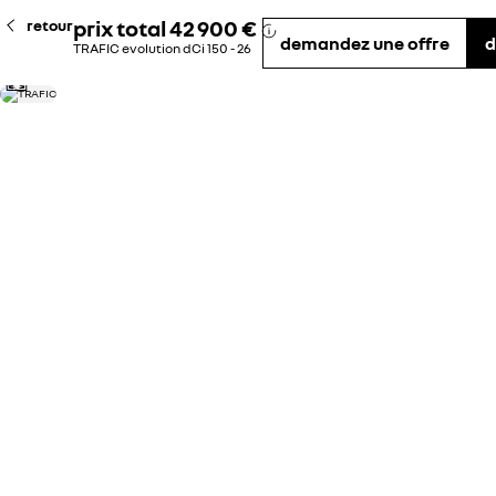
prix total
42 900 €
retour
demandez une offre
d
TRAFIC evolution dCi 150 - 26