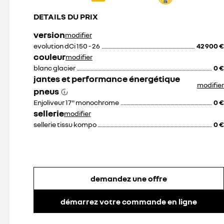
mm.
Hauteur
DETAILS DU PRIX
du
véhicule
avec
les
version
modifier
barres
315 €
:
95 €
evolution dCi 150 - 26
42 900 €
prix avec pose
2100
mm.
couleur
modifier
Répondent
à
blanc glacier
20 €
0 €
des
exigences
jantes et performance énergétique
supérieures
modifier
aux
pneus
normes
et
Enjoliveur 17'' monochrome
0 €
standards
en
sellerie
modifier
matière
de
sellerie tissu kompo
0 €
sécurité
et
résistance.
demandez une offre
démarrez votre commande en ligne