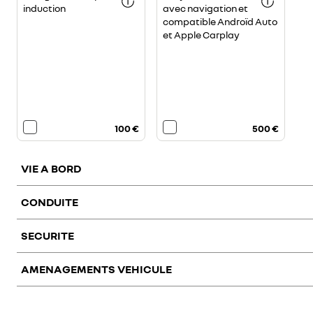
induction
avec navigation et
compatible Androïd Auto
et Apple Carplay
100 €
500 €
VIE A BORD
CONDUITE
climatisation avant et
sièges avant chauffants
si
arrière manuelle
ré
ha
SECURITE
AMENAGEMENTS VEHICULE
pack visibilité
pack city
2 portes arrière vitrées