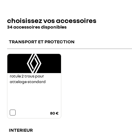
roue de secours normale
pneus tout temps
br
180°
avec panier sécurisé
700 €
300 €
porte latérale gauche
po
choisissez vos accessoires
coulissante vitre
co
500 €
700 €
34 accessoires disponibles
ouvrante + banquette
ou
fixe avec rangement
300 €
300 €
TRANSPORT ET PROTECTION
900 €
300 €
rotule 2 trous pour
attelage standard
80 €
INTERIEUR