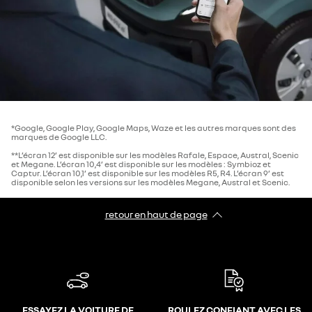
*Google, Google Play, Google Maps, Waze et les autres marques sont des
marques de Google LLC.
**L’écran 12’ est disponible sur les modèles Rafale, Espace, Austral, Scenic
et Megane. L’écran 10,4’ est disponible sur les modèles : Symbioz et
Captur. L’écran 10,1’ est disponible sur les modèles R5, R4. L’écran 9’ est
disponible selon les versions sur les modèles Megane, Austral et Scenic.
retour en haut de page​
ESSAYEZ LA VOITURE DE
ROULEZ CONFIANT AVEC LES