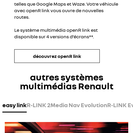
telles que Google Maps et Waze. Votre véhicule
avec openR link vous ouvre de nouvelles
routes.
Le système multimédia openR link est
disponible sur 4 versions d’écrans**.
découvrez openR link
autres systèmes
multimédias Renault
easy link
R-LINK 2
Media Nav Evolution
R-LINK E