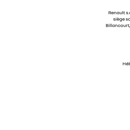
Renault s.
siège s
Billancourt
Héb