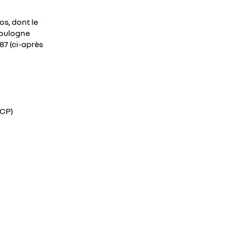
os, dont le
Boulogne
87 (ci-après
GCP)