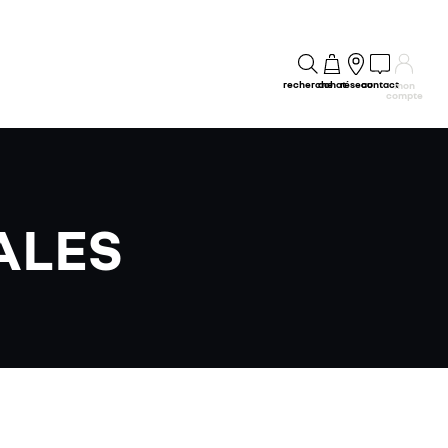
recherche
achat
réseau
contact
mon
compte
ALES