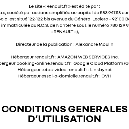
Le site « Renault.fr » est édité par :
a.s, société par actions simplifiée au capital de 533.941.113 eur
ocial est situé 122-122 bis avenue du Général Leclerc – 92100 
, immatriculée au R.C.S. de Nanterre sous le numéro 780 129 9
« RENAULT »),
Directeur de la publication : Alexandre Moulin
Hébergeur renault.fr : AMAZON WEB SERVICES Inc.
ergeur booking-online.renault.fr : Google Cloud Platform (
Hébergeur tutos-video.renault.fr : Linkbynet
Hébergeur essai-a-domicile.renault.fr : OVH
CONDITIONS GENERALES
D’UTILISATION