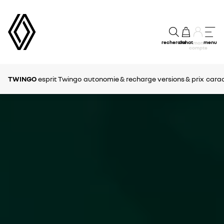
recherche
achat
menu
mon
compte
TWINGO
esprit Twingo
autonomie & recharge
versions & prix
carac