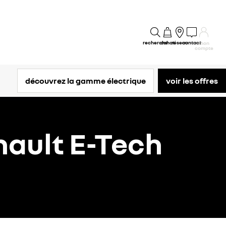
recherche
achat
réseau
contact
mon
compte
découvrez la gamme électrique
voir les offres
nault E-Tech