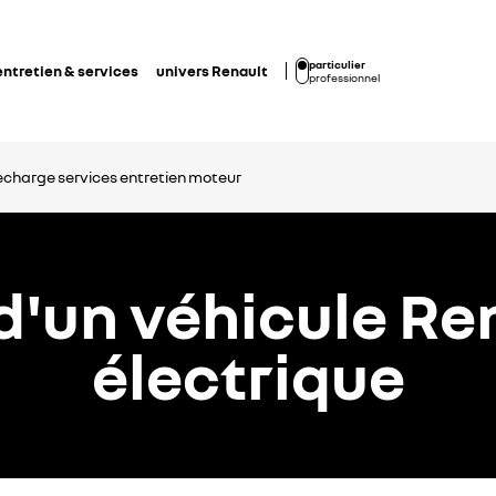
particulier
entretien & services
univers Renault
professionnel
echarge
services
entretien
moteur
'un véhicule Re
électrique