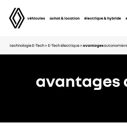
véhicules
achat & location
électrique & hybride
technologie E-Tech >
E-Tech électrique >
avantages
autonomie
r
avantages d