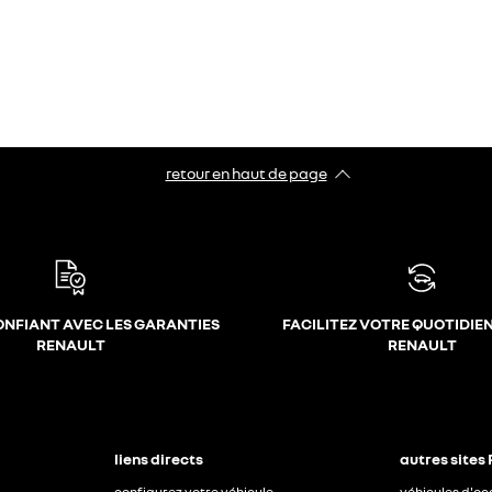
retour en haut de page​
ONFIANT AVEC LES GARANTIES
FACILITEZ VOTRE QUOTIDIE
RENAULT
RENAULT
liens directs
autres sites
configurez votre véhicule
véhicules d'o