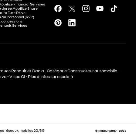
Mobilize Financial Services
e durée Mobilize Share
aire Euro Drive
 au Personnel (RVP)
t concessions
Renault Services
rques Renault et Dacia - Catégorie Constructeur automobile -
va - Viséo CI - Plus d’infos sur escda.fr
es réseaux mobiles 2G/3G
© Renault 2017 - 2026