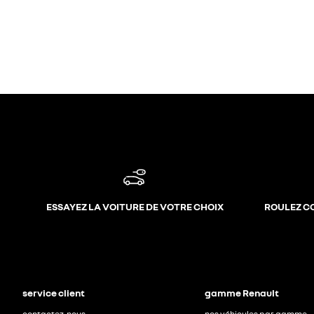
ESSAYEZ LA VOITURE DE VOTRE CHOIX
ROULEZ C
service client
gamme Renault
contactez-nous
nos véhicules par gamme