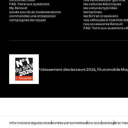
FAQ : foire aux questions
les voitures électriques
My Renault
les voitures hybrides
accès sourds et malentendants
les berlines
commandez une attestation
les SUV et crossovers
campagnes de rappel
nos véhicules à mobilité ré
nos accessoires Renault​
FAQ : foire aux questions v
*classement des lecteurs 2026, l’Automobile Ma
informations légales site
données personnelles
data act
cookies
gérer mes