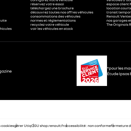
réservez votre essai
espace client 
téléchargez une brochure
location court
découvrez toutes nos offres véhicules
transit tempor
consommations des véhicules
Renault Ventes
duite
normes et réglementations
nos garages e
recyclez votre véhicule
The Originals 
éhicules
voir les véhicules en stock
*pour les ma
gazine
Étude Ipsos b
 cookies
gérer Utiq
CGU shop.renault.fr
accessibilité : non conforme
fermeture d