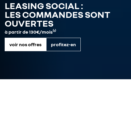
LEASING SOCIAL :
LES COMMANDES SONT
OUVERTES
à partir de 130€/mois⁽¹⁾
voir nos offres
profitez-en
offres véhicules neufs
véhicules disponibles