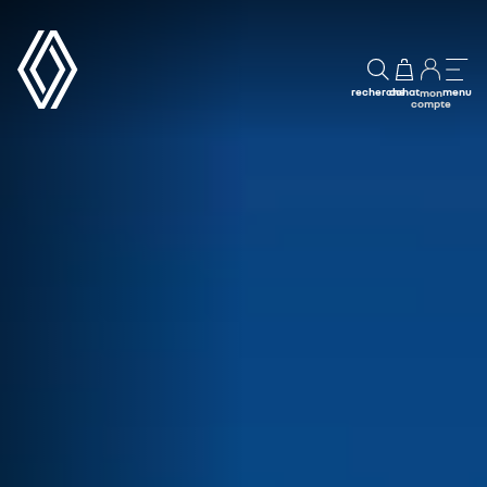
recherche
achat
menu
mon
compte