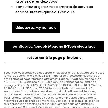
la prise de rendez-vous
consultez et gérez vos contrats de services
et consultez l’e-guide du véhicule
découvrez My Renault​
configurez Renault Megane E-Tech électrique
retourner à la page principale
Sous réserve d’étude et d'acceptation du dossier par DIAC, agissant sous
la marque commerciale Mobilize Financial Services, établissement de
crédit spécialisé et intermédiaire d’assurances, S.A au capital social de
415 100 500 € - Siège social : 80-90 avenue du Maréchal de Lattre de
Tassigny CS 20015 - 94127 FONTENAY-SOUS-BOIS CEDEX - SIREN 702 002
221 RCS Créteil - N°Orias : 07 004 966 consultable sur www.orias.fr.
Assurances facultatives souscrites par Mobilize Financial Services,
auprès de RCI Life ltd pour l’assurance décès et de RCI Insurance Ltd
pour les assurances incapacité et perte d'emploi. Décès Incapacité
réservée aux personnes de moins de 78 ans et Perte d’emploi réservée
aux personnes de moins de 71 ans, uniquement pour les salariés du
secteur privé. Si vous adhérez à ces assurances, la prime d’assurance