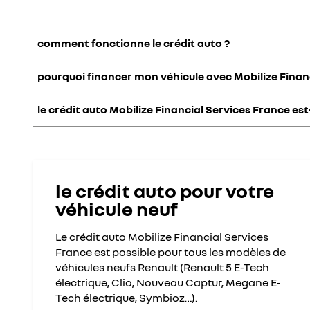
comment fonctionne le crédit auto ?
pourquoi financer mon véhicule avec Mobilize Financ
En finançant votre véhicule neuf Renault en crédit auto, vo
selon votre budget,
avec ou sans apport.
Si votre situation
le crédit auto Mobilize Financial Services France es
renseignez-vous auprès de votre concessionnaire le plus 
Mobilize Financial Service France
, organisme de financeme
Depuis
plus de 90 ans
, nous mettons
notre expertise
au serv
Nos
services clients, localisés à Lyon, Bordeaux et en régi
En tant que client Mobilize Financial Services France, vou
Oui
, vous pouvez financer votre véhicule neuf Renault mais 
bancaires, modification de la date de prélèvement, report d’
découvrez le crédit auto Mobilize Financial Services Franc
le crédit auto pour votre
véhicule neuf
Le crédit auto Mobilize Financial Services
France est possible pour tous les modèles de
véhicules neufs Renault (Renault 5 E-Tech
électrique, Clio, Nouveau Captur, Megane E-
Tech électrique, Symbioz…).