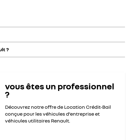
 des mensualités fixes
en choisissant la durée
de votre crédit
partiel, à chaque instant.
lt ?
tion de leur voiture dans un marché en constante évolution.
 au vendredi de 9h à 18h.
lement et en toute sécurité
(modification des coordonnées
vous êtes un professionnel
?
Découvrez notre offre de Location Crédit-Bail
conçue pour les véhicules d’entreprise et
véhicules utilitaires Renault.