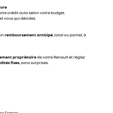
sure
tre crédit auto selon votre budget.
est vous qui décidez.
 un
remboursement anticipé
, total ou partiel, à
ment propriétaire
de votre Renault et réglez
ités fixes
, sans surprises.
ces France