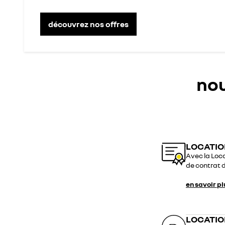
découvrez nos offres
nou
LOCATIO
Avec la Loca
de contrat d
en savoir pl
LOCATIO