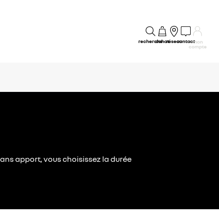
recherche
achat
réseau
contact
mon
compte
ans apport, vous choisissez la durée