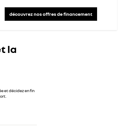
découvrez nos offres de financement
t la
e et décidez en fin
ort.