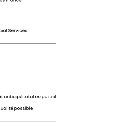
cial Services
s
anticipé total ou partiel
ualité possible