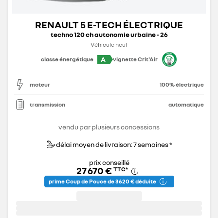
RENAULT 5 E-TECH ÉLECTRIQUE
techno 120 ch autonomie urbaine - 26
Véhicule neuf
A
classe énergétique
vignette Crit'Air
moteur
100% électrique
transmission
automatique
vendu par plusieurs concessions
délai moyen de livraison: 7 semaines *
prix conseillé
27 670 €
TTC
*
prime Coup de Pouce de 3 620 € déduite