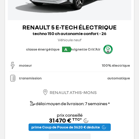
RENAULT 5 E-TECH ÉLECTRIQUE
techno 150 ch autonomie confort - 26
Véhicule neuf
A
classe énergétique
vignette Crit'Air
moteur
100% électrique
transmission
automatique
RENAULT ATHIS-MONS
délai moyen de livraison: 7 semaines *
prix conseillé
31 470 €
TTC
*
prime Coup de Pouce de 3 620 € déduite