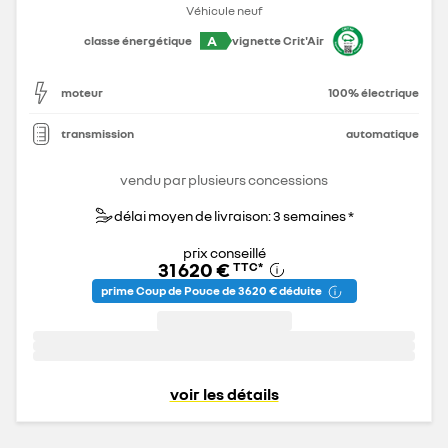
Véhicule neuf
A
classe énergétique
vignette Crit'Air
moteur
100% électrique
transmission
automatique
vendu par plusieurs concessions
délai moyen de livraison: 3 semaines *
prix conseillé
31 620 €
TTC
*
prime Coup de Pouce de 3 620 € déduite
voir les détails