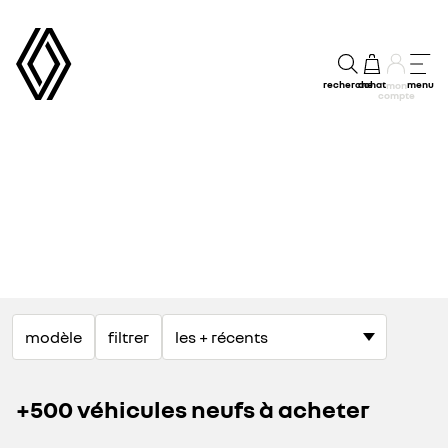
recherche
achat
menu
mon
compte
modèle
filtrer
+500 véhicules neufs à acheter