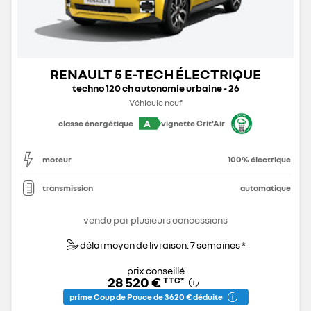
RENAULT 5 E-TECH ÉLECTRIQUE
techno 120 ch autonomie urbaine - 26
Véhicule neuf
A
classe énergétique
vignette Crit'Air
moteur
100% électrique
transmission
automatique
vendu par plusieurs concessions
délai moyen de livraison: 7 semaines *
prix conseillé
28 520 €
TTC
*
prime Coup de Pouce de 3 620 € déduite