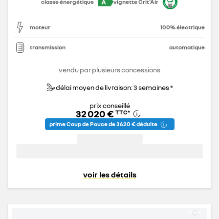
A
classe énergétique
vignette Crit'Air
moteur
100% électrique
transmission
automatique
vendu par plusieurs concessions
délai moyen de livraison: 3 semaines *
prix conseillé
32 020 €
TTC
*
prime Coup de Pouce de 3 620 € déduite
voir les détails