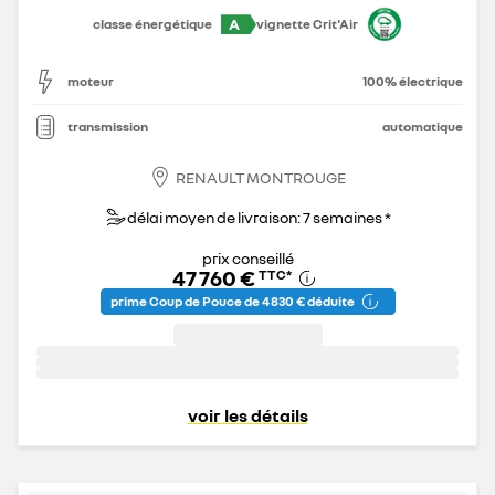
A
classe énergétique
vignette Crit'Air
moteur
100% électrique
transmission
automatique
RENAULT MONTROUGE
délai moyen de livraison: 7 semaines *
prix conseillé
47 760 €
TTC
*
prime Coup de Pouce de 4 830 € déduite
voir les détails