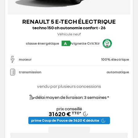
RENAULT 5 E-TECH ÉLECTRIQUE
techno 150 ch autonomie confort - 26
Véhicule neuf
A
classe énergétique
vignette Crit'Air
moteur
100% électrique
transmission
automatique
vendu par plusieurs concessions
délai moyen de livraison: 3 semaines *
prix conseillé
31 620 €
TTC
*
prime Coup de Pouce de 3 620 € déduite