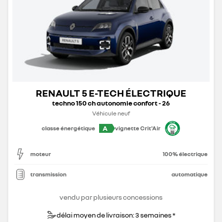
RENAULT 5 E-TECH ÉLECTRIQUE
techno 150 ch autonomie confort - 26
Véhicule neuf
A
classe énergétique
vignette Crit'Air
moteur
100% électrique
transmission
automatique
vendu par plusieurs concessions
délai moyen de livraison: 3 semaines *