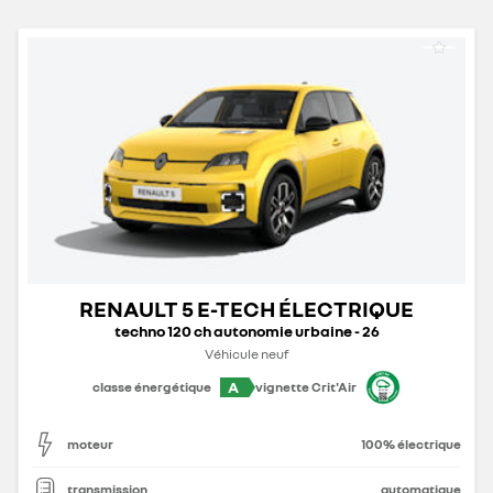
RENAULT 5 E-TECH ÉLECTRIQUE
techno 120 ch autonomie urbaine - 26
Véhicule neuf
A
classe énergétique
vignette Crit'Air
moteur
100% électrique
transmission
automatique