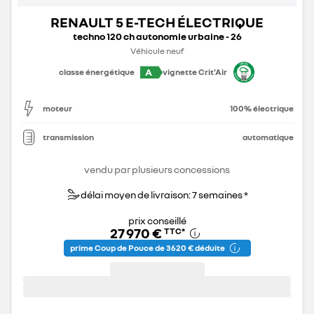
RENAULT 5 E-TECH ÉLECTRIQUE
techno 120 ch autonomie urbaine - 26
Véhicule neuf
A
classe énergétique
vignette Crit'Air
moteur
100% électrique
transmission
automatique
vendu par plusieurs concessions
délai moyen de livraison: 7 semaines *
prix conseillé
27 970 €
TTC
*
prime Coup de Pouce de 3 620 € déduite