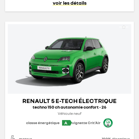
voir les détails
RENAULT 5 E-TECH ÉLECTRIQUE
techno 150 ch autonomie confort - 26
Véhicule neuf
A
classe énergétique
vignette Crit'Air
moteur
100% électrique