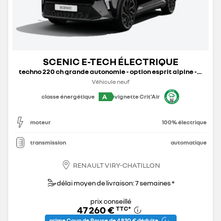
SCENIC E-TECH ÉLECTRIQUE
techno 220 ch grande autonomie - option esprit alpine - 25b
Véhicule neuf
A
classe énergétique
vignette Crit'Air
moteur
100% électrique
transmission
automatique
RENAULT VIRY-CHATILLON
délai moyen de livraison: 7 semaines *
prix conseillé
47 260 €
TTC
*
prime Coup de Pouce de 4 830 € déduite