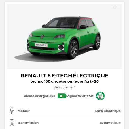
RENAULT 5 E-TECH ÉLECTRIQUE
techno 150 ch autonomie confort - 26
Véhicule neuf
A
classe énergétique
vignette Crit'Air
moteur
100% électrique
transmission
automatique