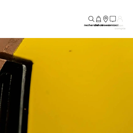
recherche
achat
réseau
contact
mon
compte