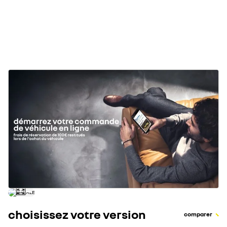
CO2 cycle mixte WLTP* (g/km)
consommation mixte WLTP* (l/100km)
choisissez votre version
comparer