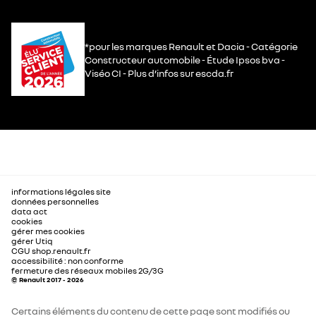
rétroviseurs extérieurs
largeur aux coudes avant
1497
rétroviseur intérieur électrochrome sans cadre
*pour les marques Renault et Dacia - Catégorie
Constructeur automobile - Étude Ipsos bva -
largeur d'entrée inférieure de
882
Viséo CI - Plus d’infos sur escda.fr
coffre
console centrale avec repose main coulissant
empattement
2738
volant réglable en hauteur et profondeur
garde au sol en charge
174
carte Renault accès et démarrage mains-libres
informations légales site
boite de vitesses
données personnelles
data act
cookies
boîte de vitesses
automatique
gérer mes cookies
rétroviseurs extérieurs électriques, dégivrants,
gérer Utiq
rabattables automatiquement
CGU shop.renault.fr
accessibilité : non conforme
autres caractéristiques techniques
fermeture des réseaux mobiles 2G/3G
© Renault 2017 - 2026
niveau sonore du véhicule en
67
lève-vitres arrière électriques à impulsion
mouvement dB(A)
Certains éléments du contenu de cette page sont modifiés ou