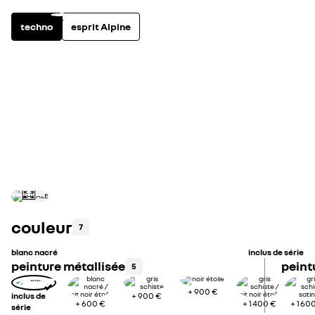
techno
esprit Alpine
full hybrid
3
équipements principaux inclus
voir 
jantes alliage 20’’ sonic noires diamantées
système multimédia openR link 12" : navigation & services Googl
intégrés, audio Arkamys Auditorium
feux avant adaptive LED vision
couleur
7
blanc nacré
inclus de série
peinture métallisée
peint
5
+
900 €
inclus de
+
900 €
+
600 €
+
1 400 €
+
1 60
série