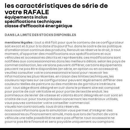
les caractéristiques de série de
votre
RAFALE
équipements inclus
spécifications techniques
classe d’efficacité énergétique
DESIGN
type mines
classe énergétique
DANS LA LIMITE DES STOCKS DISPONIBLES
A
mentions légales :
tout a été fait pour que le contenu de ce configurateur
type Mines
RHNDH1525X3810040C
soit exact et à jour à la date d’aujourd’hui. dans le cadre de sa politique
feux avant adaptive LED vision
d’amélioration continue des produits, Renault se réserve le droit, à tout
B
107
g CO2/km
moment, d’apporter des modifications aux spécifications et aux
véhicules et accessoires décrits et représentés. ces modifications sont
nombre de places
5
notifiées aux concessionnaires dans les meilleurs délais. selon les pays de
commercialisation, les versions peuvent différer, certains équipements
jantes alliage 20’’ sonic noires diamantées
C
peuvent ne pas être disponibles (en série, en option ou en accessoire).
veuillez consulter votre concessionnaire local pour recevoir les
puissance administrative
7
informations les plus récentes. en raison des limites techniques, les
couleurs reprises sur ce configurateur peuvent légèrement différer des
D
couleurs réelles de peinture ou des matières de garniture intérieure.
clignotants arrière dynamiques
cuir : tout siège étant désigné en cuir dans le présent site est composé
capacite
pour partie de cuir véritable et pour partie de textile enduit. les
E
pommeaux de levier de vitesse et volants étant désignés en cuir sont en
croûte de cuir. pour toute précision concernant les matériaux utilisés,
réservoir à carburant (litres)
55
vous pouvez contacter votre conseiller commercial.
F
sellerie mixte textile refined/tissu gris clair avec motif
visuels non contractuels. tous droits réservés.
nous vous informons que la simulation vous permet d’intégrer des
embossé
accessoires au financement simulé, mais que lors de l’achat de votre
G
véhicule une telle possibilité ne sera pas offerte. tout accessoire ne
architecture caisse
pourra pas être financé et sera payable uniquement au comptant.