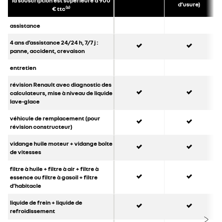
la souscription est supérieure à 900
d’usure)
€ ttc⁽³⁾
assistance
oui
oui
4 ans d’assistance 24/24 h, 7/7 j :
panne, accident, crevaison
entretien
oui
oui
révision Renault avec diagnostic des
calculateurs, mise à niveau de liquide
lave-glace
oui
oui
véhicule de remplacement (pour
révision constructeur)
oui
oui
vidange huile moteur + vidange boîte
de vitesses
oui
oui
filtre à huile + filtre à air + filtre à
essence ou filtre à gasoil + filtre
d’habitacle
oui
oui
liquide de frein + liquide de
refroidissement