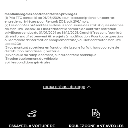
mentions légales contrat entretien privilèges
(1) Prix TTC conseillé au 01/03/2026 pour la souscription d’un contrat
entretien privilèges pour Renault ZOE, soit 29€/mois.
(2) Les données présentées ci-dessus sont issues des statistiques internes
de Mobilize Lease&Co. Elles reflètent le nombre de contrats entretien
privilèges vendus du 01/01/2024 au 31/12/2025. Ces chiffres sont fournis à
titre informatif et peuvent être sujets à modification. Pour toute question
ou demande d'information complémentaire, veuillez contacter Mobilize
Lease&Co
(3) ou montant supérieur en fonction de la zone forfait. hors courroie de
distribution, amortisseur, batterie
(4) véhicule de remplacement jour du contrôle technique
(5) selon équipement du véhicule
voir les conditions générales
retour en haut de page​
ESSAYEZ LA VOITURE DE
ROULEZ CONFIANT AVEC LES