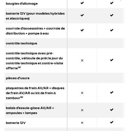
oui
oui
bougies d’allumage
oui
oui
batterie 12V (pour modèles hybrides
et électriques)
oui
oui
courroie d’accessoires + courroie de
distribution + pompe à eau
contrôle technique
oui
contrôle technique avec pré-
contrôle, véhicule de prêt le jour du
✕
contrôle technique et contre-visite
offerte⁽⁴⁾
pièces d’usure
oui
plaquettes de frein AV/AR + disques
de frein AV/AR ou kit de frein à
✕
tambour⁽⁵⁾
oui
balais d’essuie-glace AV/AR +
✕
ampoules + lampes
oui
batterie 12V
✕
oui