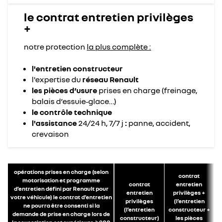
le contrat entretien privilèges
+
notre protection
la plus complète :
l'entretien constructeur
l'expertise du
réseau Renault
les pièces d’usure
prises en charge (freinage,
balais d’essuie‑glace…)
le contrôle technique
l'assistance
24/24 h, 7/7 j
:
panne, accident,
crevaison
opérations prises en charge (selon
contrat
motorisation et programme
contrat
entretien
d’entretien défini par Renault pour
entretien
privilèges +
votre véhicule) le contrat d’entretien
privilèges
(l’entretien
ne pourra être consenti si la
(l’entretien
constructeur +
demande de prise en charge lors de
constructeur)
les pièces