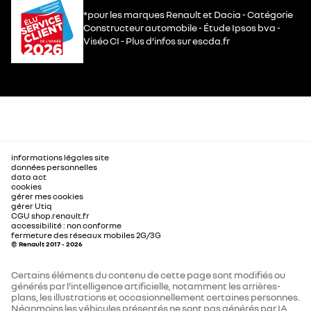
*pour les marques Renault et Dacia - Catégorie
Constructeur automobile - Étude Ipsos bva -
Viséo CI - Plus d’infos sur escda.fr
informations légales site
données personnelles
data act
cookies
gérer mes cookies
gérer Utiq
CGU shop.renault.fr
accessibilité : non conforme
fermeture des réseaux mobiles 2G/3G
© Renault 2017 - 2026
Certains éléments du contenu de cette page sont modifiés ou
générés par l'intelligence artificielle, notamment les arrières-
plans, les illustrations et occasionnellement certaines personnes.
Néanmoins les véhicules présentés ne sont pas générés par IA