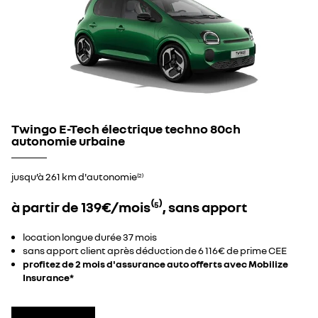
Twingo E-Tech électrique techno 80ch
autonomie urbaine
jusqu’à 261 km d'autonomie
(2)
à partir de 139€/mois⁽
⁾, sans apport
5
location longue durée 37 mois​
sans apport client après déduction de 6 116€ de prime CEE​
profitez de 2 mois d'assurance auto offerts avec Mobilize
Insurance*