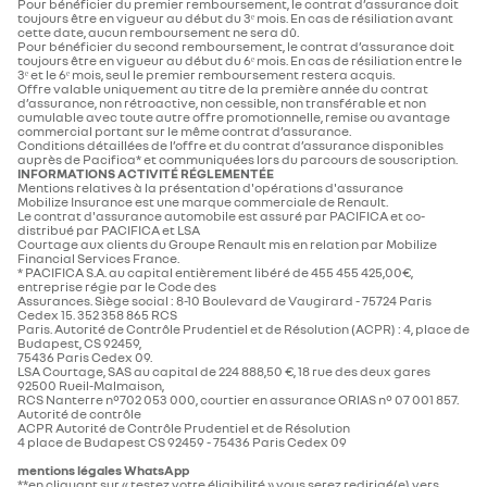
Pour bénéficier du premier remboursement, le contrat d’assurance doit
toujours être en vigueur au début du 3ᵉ mois. En cas de résiliation avant
cette date, aucun remboursement ne sera dû.
Pour bénéficier du second remboursement, le contrat d’assurance doit
toujours être en vigueur au début du 6ᵉ mois. En cas de résiliation entre le
3ᵉ et le 6ᵉ mois, seul le premier remboursement restera acquis.
Offre valable uniquement au titre de la première année du contrat
d’assurance, non rétroactive, non cessible, non transférable et non
cumulable avec toute autre offre promotionnelle, remise ou avantage
commercial portant sur le même contrat d’assurance.
Conditions détaillées de l’offre et du contrat d’assurance disponibles
auprès de Pacifica* et communiquées lors du parcours de souscription.
INFORMATIONS ACTIVITÉ RÉGLEMENTÉE
Mentions relatives à la présentation d'opérations d'assurance
Mobilize Insurance est une marque commerciale de Renault.
Le contrat d'assurance automobile est assuré par PACIFICA et co-
distribué par PACIFICA et LSA
Courtage aux clients du Groupe Renault mis en relation par Mobilize
Financial Services France.
* PACIFICA S.A. au capital entièrement libéré de 455 455 425,00€,
entreprise régie par le Code des
Assurances. Siège social : 8-10 Boulevard de Vaugirard - 75724 Paris
Cedex 15. 352 358 865 RCS
Paris. Autorité de Contrôle Prudentiel et de Résolution (ACPR) : 4, place de
Budapest, CS 92459,
75436 Paris Cedex 09.
LSA Courtage, SAS au capital de 224 888,50 €, 18 rue des deux gares
92500 Rueil-Malmaison,
RCS Nanterre n°702 053 000, courtier en assurance ORIAS n° 07 001 857.
Autorité de contrôle
ACPR Autorité de Contrôle Prudentiel et de Résolution
4 place de Budapest CS 92459 - 75436 Paris Cedex 09
mentions légales WhatsApp
**en cliquant sur « testez votre éligibilité » vous serez redirigé(e) vers