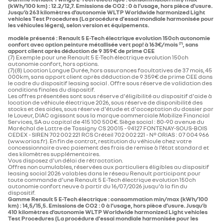
(kWh/100 km) : 12.2/12,7. Emissions de CO2 : 0 à l’usage, hors pièce d’usure.
Jusqu’à 263 kilomètres d’autonomie WLTP Worldwide harmonized Light
vehicles Test Procedures (La procédure d'essai mondiale harmonisée pour
les véhicules légers), selon version et équipements.
modèle présenté : Renault 5 E-Tech électrique evolution 150ch autonomie
confort​ avec option peinture métallisée vert pop! à 163€/mois
, sans
(7)
apport client après déduction de 9 359€ de prime CEE
(7) Exemple pour une Renault 5 E-Tech électrique evolution 150ch
autonomie confort​, hors options.
(7)(8) Location Longue Durée, hors assurances facultatives de 37 mois, 45
000km, sans apport client après déduction de 9 359€ de prime CEE dans
le cadre du dispositif leasing social . Offre sous réserve de validation des
conditions finales du dispositif.
Les offres présentées sont sous réserve d'éligibilité au dispositif d'aide à
location de véhicule électrique 2026, sous réserve de disponibilité des
stocks et des aides, sous réserve d'étude et d'acceptation du dossier par
le Loueur, DIAC agissant sous la marque commerciale Mobilize Financial
Services, SA au capital de 415 100 500€. Siège social : 80-90 avenue du
Maréchal de Lattre de Tassigny CS 20015 - 94127 FONTENAY-SOUS-BOIS
CEDEX - SIREN 702 002 221 RCS Créteil 702 002 221 - N° ORIAS : 07 004 966
(www.orias.fr). En fin de contrat, restitution du véhicule chez votre
concessionnaire avec paiement des frais de remise à l’état standard et
des kilomètres supplémentaires.
Vous disposez d'un délai de rétractation.
Offres non cumulables, réservées aux particuliers éligibles au dispositif
leasing social 2026 valables dans le réseau Renault participant pour
toute commande d’une Renault 5 E-Tech électrique evolution 150ch
autonomie confort neuve à partir du 16/07/2026 jusqu'à la fin du
dispositif.
Gamme Renault 5 E-Tech électrique : consommation min/max (kWh/100
km) : 14,5/15,5. Emissions de CO2 : 0 à l’usage, hors pièce d’usure. Jusqu’à
410 kilomètres d’autonomie WLTP Worldwide harmonized Light vehicles
Test Procedures (La procédure d'essai mondiale harmonisée pour les