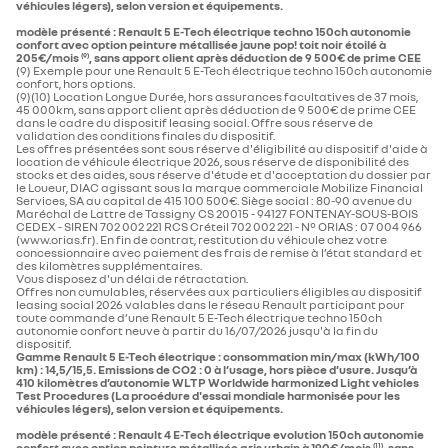
véhicules légers), selon version et équipements.
modèle présenté : Renault 5 E-Tech électrique techno 150ch autonomie
confort​ avec option peinture métallisée jaune pop! toit noir étoilé à
205€/mois
, sans apport client après déduction de 9 500€ de prime CEE
(9)
(9) Exemple pour une Renault 5 E-Tech électrique techno 150ch autonomie
confort​, hors options.
(9)(10) Location Longue Durée, hors assurances facultatives de 37 mois,
45 000km, sans apport client après déduction de 9 500€ de prime CEE
dans le cadre du dispositif leasing social. Offre sous réserve de
validation des conditions finales du dispositif.
Les offres présentées sont sous réserve d'éligibilité au dispositif d'aide à
location de véhicule électrique 2026, sous réserve de disponibilité des
stocks et des aides, sous réserve d'étude et d'acceptation du dossier par
le Loueur, DIAC agissant sous la marque commerciale Mobilize Financial
Services, SA au capital de 415 100 500€. Siège social : 80-90 avenue du
Maréchal de Lattre de Tassigny CS 20015 - 94127 FONTENAY-SOUS-BOIS
CEDEX - SIREN 702 002 221 RCS Créteil 702 002 221 - N° ORIAS : 07 004 966
(www.orias.fr). En fin de contrat, restitution du véhicule chez votre
concessionnaire avec paiement des frais de remise à l’état standard et
des kilomètres supplémentaires.
Vous disposez d'un délai de rétractation.
Offres non cumulables, réservées aux particuliers éligibles au dispositif
leasing social 2026 valables dans le réseau Renault participant pour
toute commande d’une Renault 5 E-Tech électrique techno 150ch
autonomie confort neuve à partir du 16/07/2026 jusqu'à la fin du
dispositif.
Gamme Renault 5 E-Tech électrique : consommation min/max (kWh/100
km) : 14,5/15,5. Emissions de CO2 : 0 à l’usage, hors pièce d’usure. Jusqu’à
410 kilomètres d’autonomie WLTP Worldwide harmonized Light vehicles
Test Procedures (La procédure d'essai mondiale harmonisée pour les
véhicules légers), selon version et équipements.
modèle présenté : Renault 4 E-Tech électrique evolution 150ch autonomie
confort​ avec option peinture métallisée gris urbain à 190€/mois
, sans
(11)