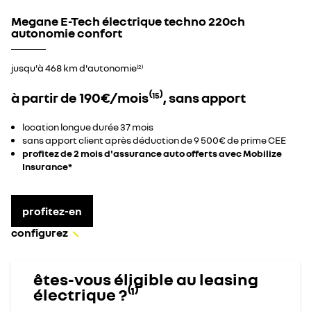
Megane E-Tech électrique techno 220ch
autonomie confort
jusqu'à 468 km d'autonomie
(2)
à partir de 190€/mois⁽
⁾, sans apport
15
location longue durée 37 mois​
sans apport client après déduction de 9 500€ de prime CEE​
profitez de 2 mois d'assurance auto offerts avec Mobilize
Insurance*
profitez-en
configurez
êtes-vous éligible au leasing
électrique ?⁽¹⁾