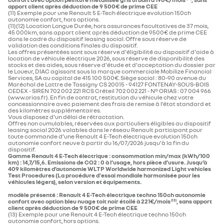
apport client après déduction de 9 500€ de prime CEE
(11) Exemple pour une Renault 5 E-Tech électrique evolution 150ch
autonomie confort​, hors options.
(11)(12) Location Longue Durée, hors assurances facultatives de 37 mois,
45 000km, sans apport client après déduction de 9500€ de prime CEE
dans le cadre du dispositif leasing social. Offre sous réserve de
validation des conditions finales du dispositif.
Les offres présentées sont sous réserve d'éligibilité au dispositif d'aide à
location de véhicule électrique 2026, sous réserve de disponibilité des
stocks et des aides, sous réserve d'étude et d'acceptation du dossier par
le Loueur, DIAC agissant sous la marque commerciale Mobilize Financial
Services, SA au capital de 415 100 500€. Siège social : 80-90 avenue du
Maréchal de Lattre de Tassigny CS 20015 - 94127 FONTENAY-SOUS-BOIS
CEDEX - SIREN 702 002 221 RCS Créteil 702 002 221 - N° ORIAS : 07 004 966
(www.orias.fr). En fin de contrat, restitution du véhicule chez votre
concessionnaire avec paiement des frais de remise à l’état standard et
des kilomètres supplémentaires.
Vous disposez d'un délai de rétractation.
Offres non cumulables, réservées aux particuliers éligibles au dispositif
leasing social 2026 valables dans le réseau Renault participant pour
toute commande d’une Renault 4 E-Tech électrique evolution 150ch
autonomie confort​ neuve à partir du 16/07/2026 jusqu'à la fin du
dispositif.
Gamme Renault 4 E-Tech électrique : consommation min/max (kWh/100
km) : 14,7/15,6. Emissions de CO2 : 0 à l’usage, hors pièce d’usure. Jusqu’à
409 kilomètres d’autonomie WLTP Worldwide harmonized Light vehicles
Test Procedures (La procédure d'essai mondiale harmonisée pour les
véhicules légers), selon version et équipements.
modèle présenté : Renault 4 E-Tech électrique techno 150ch autonomie
confort​ avec option bleu nuage toit noir étoilé à 221€/mois
, sans apport
(13)
client après déduction de 9 500€ de prime CEE
(13) Exemple pour une Renault 4 E-Tech électrique techno 150ch
autonomie confort​​, hors options.