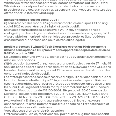
WhatsApp et vos données seront collectées et traitées par Renault via
WhatsApp pour répondre à votre demande d'information sur nos
produits et services, et si vous y avez consenti pour vous transmettre des
offres et actualités via WhatsApp.
mentions légales leasing social 2026 :
(1) sous réserve des modalités gouvernementales du dispositif Leasing
social 2026 et sous réserve d'éligibilité au dispositif.
(2) avec batterie chargée, selon cycle WLTP, suivant conditions de
roulage (type de route, de conduite et conditions météorologiques). WLTP
= Wordwide harmonized light vehicles test procedures (la procédure
d'essai mondiale harmonisée pour les véhicules légers).
modèle présenté : Twingo E-Tech électrique evolution 80ch autonomie
urbaine​ sans options à 130€/mois
, sans apport client après déduction de
(4)
5 652€ de prime CEE
(3) Exemple pour une Twingo E-Tech électrique evolution 80ch autonomie
urbaine​, hors options.
(3)(4) Location Longue Durée, hors assurances facultatives de 37 mois, 45
000km, sans apport client après déduction de 5 652€ de prime CEE dans
le cadre du dispositif leasing social. Offre sous réserve de validation des
conditions finales du dispositif.
Les offres présentées sont sous réserve d'éligibilité au dispositif d'aide à
location de véhicule électrique 2026, sous réserve de disponibilité des
stocks et des aides, sous réserve d'étude et d'acceptation du dossier par
le Loueur, DIAC agissant sous la marque commerciale Mobilize Financial
Services, SA au capital de 415 100 500€. Siège social : 80-90 avenue du
Maréchal de Lattre de Tassigny CS 20015 - 94127 FONTENAY-SOUS-BOIS
CEDEX - SIREN 702 002 221 RCS Créteil 702 002 221 - N° ORIAS : 07 004 966
(www.orias.fr). En fin de contrat, restitution du véhicule chez votre
concessionnaire avec paiement des frais de remise à l’état standard et
des kilomètres supplémentaires.
Vous disposez d'un délai de rétractation.
Offres non cumulables, réservées aux particuliers éligibles au dispositif