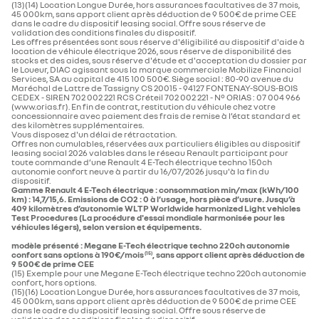
(13)(14) Location Longue Durée, hors assurances facultatives de 37 mois,
45 000km, sans apport client après déduction de 9 500€ de prime CEE
dans le cadre du dispositif leasing social. Offre sous réserve de
validation des conditions finales du dispositif.
Les offres présentées sont sous réserve d'éligibilité au dispositif d'aide à
location de véhicule électrique 2026, sous réserve de disponibilité des
stocks et des aides, sous réserve d'étude et d'acceptation du dossier par
le Loueur, DIAC agissant sous la marque commerciale Mobilize Financial
Services, SA au capital de 415 100 500€. Siège social : 80-90 avenue du
Maréchal de Lattre de Tassigny CS 20015 - 94127 FONTENAY-SOUS-BOIS
CEDEX - SIREN 702 002 221 RCS Créteil 702 002 221 - N° ORIAS : 07 004 966
(www.orias.fr). En fin de contrat, restitution du véhicule chez votre
concessionnaire avec paiement des frais de remise à l’état standard et
des kilomètres supplémentaires.
Vous disposez d'un délai de rétractation.
Offres non cumulables, réservées aux particuliers éligibles au dispositif
leasing social 2026 valables dans le réseau Renault participant pour
toute commande d’une Renault 4 E-Tech électrique techno 150ch
autonomie confort​ neuve à partir du 16/07/2026 jusqu'à la fin du
dispositif.
Gamme Renault 4 E-Tech électrique : consommation min/max (kWh/100
km) : 14,7/15,6. Emissions de CO2 : 0 à l’usage, hors pièce d’usure. Jusqu’à
409 kilomètres d’autonomie WLTP Worldwide harmonized Light vehicles
Test Procedures (La procédure d'essai mondiale harmonisée pour les
véhicules légers), selon version et équipements.
modèle présenté : Megane E-Tech électrique techno 220ch autonomie
confort​​ sans options à 190€/mois
, sans apport client après déduction de
(15)
9 500€ de prime CEE
(15) Exemple pour une Megane E-Tech électrique techno 220ch autonomie
confort​​​, hors options.
(15)(16) Location Longue Durée, hors assurances facultatives de 37 mois,
45 000km, sans apport client après déduction de 9 500€ de prime CEE
dans le cadre du dispositif leasing social. Offre sous réserve de