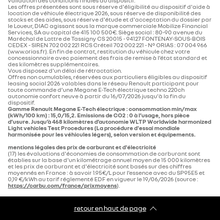
validation des conditions finales du dispositif.
Les offres présentées sont sous réserve d'éligibilité au dispositif d'aide à
location de véhicule électrique 2026, sous réserve de disponibilité des
stocks et des aides, sous réserve d'étude et d'acceptation du dossier par
le Loueur, DIAC agissant sous la marque commerciale Mobilize Financial
Services, SA au capital de 415 100 500€. Siège social : 80-90 avenue du
Maréchal de Lattre de Tassigny CS 20015 - 94127 FONTENAY-SOUS-BOIS
CEDEX - SIREN 702 002 221 RCS Créteil 702 002 221 - N° ORIAS : 07 004 966
(www.orias.fr). En fin de contrat, restitution du véhicule chez votre
concessionnaire avec paiement des frais de remise à l’état standard et
des kilomètres supplémentaires.
Vous disposez d'un délai de rétractation.
Offres non cumulables, réservées aux particuliers éligibles au dispositif
leasing social 2026 valables dans le réseau Renault participant pour
toute commande d’une Megane E-Tech électrique techno 220ch
autonomie confort​​ neuve à partir du 16/07/2026 jusqu'à la fin du
dispositif.
Gamme Renault Megane E-Tech électrique : consommation min/max
(kWh/100 km) : 15,0/15,2. Emissions de CO2 : 0 à l’usage, hors pièce
d’usure. Jusqu’à 468 kilomètres d’autonomie WLTP Worldwide harmonized
Light vehicles Test Procedures (La procédure d'essai mondiale
harmonisée pour les véhicules légers), selon version et équipements.
mentions légales des prix de carburant et d'électricité
(17) les évaluations d'économies de consommation de carburant sont
établies sur la base d'un kilométrage annuel moyen de 15 000 kilomètres
et les prix de carburant et d'électricité sont basés sur des chiffres
moyennés en France : à savoir 1.95€/L pour l’essence avec du SP95E5 et
0,19 €/kWh au tarif réglementé EDF en vigueur le 19/06/2026 (source :
https://carbu.com/france/prixmoyens
).
retour en haut de page​