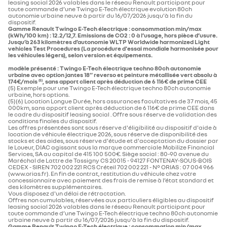
leasing social 2026 valables dans le réseau Renault participant pour
toute commande d’une Twingo E-Tech électrique evolution 80ch
autonomie urbaine neuve à partir du 16/07/2026 jusqu'à la fin du
dispositif.
Gamme Renault Twingo E-Tech électrique : consommation min/max
(kWh/100 km) : 12.2/12,7. Emissions de CO2 : 0 à l’usage, hors pièce d’usure.
Jusqu’à 263 kilomètres d’autonomie WLTP Worldwide harmonized Light
vehicles Test Procedures (La procédure d'essai mondiale harmonisée pour
les véhicules légers), selon version et équipements.
modèle présenté : Twingo E-Tech électrique techno 80ch autonomie
urbaine​ avec option jantes 18’’ reverso et peinture métallisée vert absolu à
174€/mois
, sans apport client après déduction de 6 116€ de prime CEE
(5)
(5) Exemple pour une Twingo E-Tech électrique techno 80ch autonomie
urbaine​, hors options.
(5)(6) Location Longue Durée, hors assurances facultatives de 37 mois, 45
000km, sans apport client après déduction de 6 116€ de prime CEE dans
le cadre du dispositif leasing social . Offre sous réserve de validation des
conditions finales du dispositif.
Les offres présentées sont sous réserve d'éligibilité au dispositif d'aide à
location de véhicule électrique 2026, sous réserve de disponibilité des
stocks et des aides, sous réserve d'étude et d'acceptation du dossier par
le Loueur, DIAC agissant sous la marque commerciale Mobilize Financial
Services, SA au capital de 415 100 500€. Siège social : 80-90 avenue du
Maréchal de Lattre de Tassigny CS 20015 - 94127 FONTENAY-SOUS-BOIS
CEDEX - SIREN 702 002 221 RCS Créteil 702 002 221 - N° ORIAS : 07 004 966
(www.orias.fr). En fin de contrat, restitution du véhicule chez votre
concessionnaire avec paiement des frais de remise à l’état standard et
des kilomètres supplémentaires.
Vous disposez d'un délai de rétractation.
Offres non cumulables, réservées aux particuliers éligibles au dispositif
leasing social 2026 valables dans le réseau Renault participant pour
toute commande d’une Twingo E-Tech électrique techno 80ch autonomie
urbaine neuve à partir du 16/07/2026 jusqu'à la fin du dispositif.
Gamme Renault Twingo E-Tech électrique : consommation min/max