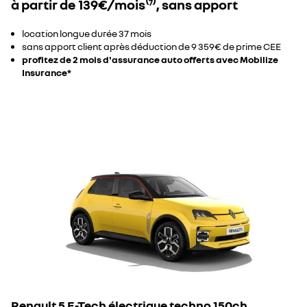
à partir de 139€/mois⁽
⁾, sans apport
7
location longue durée 37 mois​
sans apport client après déduction de 9 359€ de prime CEE
profitez de 2 mois d'assurance auto offerts avec Mobilize
Insurance*
Renault 5 E-Tech électrique techno 150ch