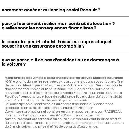
2024 ou 2025).
aux autres aides proposées (Coup de Pouce CEE), ce qui garantit
également l’engagement de Renault, de sa filiale de financement
comment accéder au leasing social Renault ?
Les véhicules d’occasion électriques ne sont pas éligibles à ce
Mobilize Financial Services et de son réseau, des mensualités très
dispositif mais Renault Group propose à travers sa marque
attractives pour les ménages modestes.
occasion renew une offre dédiée sur un nombre limité de véhicules
puis-je facilement résilier mon contrat de location ?
Comme pour les primes CEE ou Coup de Pouce, votre
quelles sont les conséquences financières ?
électriques d’occasion récents & garantis avec des loyers très
concessionnaire RENAULT vous accompagne dans les démarches
attractifs, notamment via la Garantie 5/5
administratives et vérifie votre éligibilité en fonction des
Pour bénéficier de cette offre exclusive vous pouvez contacter nos
le locataire peut-il choisir l’assureur auprès duquel
documents que vous devez produire.
Les conditions de résiliations sont les mêmes que pour un contrat
conseillers renew via le formulaire de contact ou sur
fr.renew.auto
.
souscrire une assurance automobile ?
Si vous n’êtes pas éligible au dispositif 2026, votre conseiller
de location classique. Le cas échéant, vous pouvez être redevable
commercial pourra vous proposer des offres très compétitives en
des mensualités restant à courir. Toutefois, en cas de décès,
véhicule neuf ou d’occasion.
que se passe-t-il en cas d'accident ou de dommages à
d’invalidité ou de perte d’emploi, il sera possible, à vous ou à vos
Oui, le locataire est libre de choisir son assureur automobile.
la voiture ?
Vous pouvez également vous renseigner sur le dispositif via le site
ayants-droits, de résilier le contrat de location, au-delà des
du gouvernement qui vous donnera toutes les conditions pratiques.
quatorze premiers jours calendaires suivant sa signature, sous
réserve de communiquer au loueur du véhicule des justificatifs de la
mentions légales 2 mois d'assurance auto offerts avec Mobilize Insurance
Vous devez obligatoirement être couvert par une assurance
*Offre promotionnelle réservée aux particuliers ayant souscrit une offre
situation invoquée. Les mensualités restant à courir ne seront alors
automobile couvrant votre responsabilité civile pour circuler avec
de Leasing Électrique 2026 auprès de Mobilize Financial Services pour le
pas à payer et aucune pénalité ne pourra être facturée, hors
financement d’un véhicule neuf Renault ou Dacia et souscrivant un
le véhicule. En cas d’accident, les dommages peuvent ainsi être pris
nouveau contrat d’assurance automobile Mobilize Insurance assuré par
éventuels frais de remise en état.
en charge partiellement ou dans leur intégralité par l’assurance
Pacifica* pendant la période de validité de l’opération (du 16 Juillet 2026
jusqu'à la fin officielle du dispositif gouvernemental).
automobile. Hors accident, en cas de dommages constatés sur le
La souscription du contrat d’assurance est soumise aux conditions
véhicule lors de sa restitution, le professionnel peut vous facturer
d’acceptation et de tarification définies par Pacifica*
L’avantage promotionnel consiste en un remboursement par PACIFICA*,
les frais de remise en état.
correspondant à deux mensualités d’assurance. Le premier
remboursement est effectué au cours du 3ᵉ mois suivant la prise d’effet
du contrat d’assurance. Le second remboursement est effectué au cours
du 6ᵉ mois suivant la prise d’effet du contrat d’assurance.