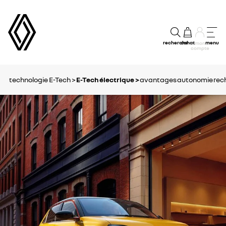
recherche
achat
menu
mon
compte
technologie E-Tech >
E-Tech électrique >
avantages
autonomie
rec