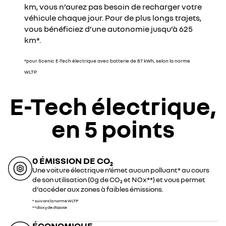
km, vous n’aurez pas besoin de recharger votre
véhicule chaque jour. Pour de plus longs trajets,
vous bénéficiez d’une autonomie jusqu’à 625
km*.
*pour Scenic E-Tech électrique avec batterie de 87 kWh, selon la norme
WLTP.
E-Tech électrique,
en 5 points
0 ÉMISSION DE CO₂
Une voiture électrique n’émet aucun polluant* au cours
de son utilisation (0g de CO₂ et NOx**) et vous permet
d'accéder aux zones à faibles émissions.
* suivant la norme WLTP
**dioxyde d’azote
ÉCONOMIQUE