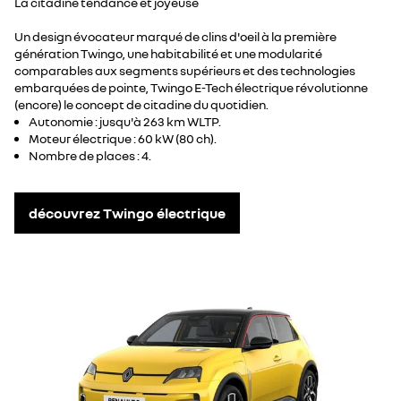
Vous pouvez consulter le site officiel de l’ADEME
La citadine tendance et joyeuse
en savoir plus sur l'autonomie
https://www.ecologie.gouv.fr/politiques-publiques/developper-
vehicules-electriques
ou utiliser des simulateurs comme
Un design évocateur marqué de clins d'oeil à la première
génération Twingo, une habitabilité et une modularité
https://www.je-roule-en-electrique.fr/
pour estimer l’impact
comparables aux segments supérieurs et des technologies
environnemental selon votre usage.
embarquées de pointe, Twingo E-Tech électrique révolutionne
(encore) le concept de citadine du quotidien.
*selon la taille de la batterie et le type de véhicule
Autonomie : jusqu'à 263 km WLTP.
Sources
Moteur électrique : 60 kW (80 ch).
étude publiée le 8 juillet 2025 par le Conseil international des
Nombre de places : 4.
transports propres (ICCT
https://www.ccacoalition.org/fr/partners/international-
council-clean-transportation-
découvrez Twingo électrique
icct
,
https://theicct.org/publication/electric-cars-life-cycle-
analysis-emissions-europe-jul25/