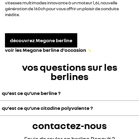
vitesses multimodes innovante à un moteur 1,6L nouvelle
génération de 160ch pour vous offrir un plaisir de conduite
inédite.
découvrez Megane berline
voir les Megane berline d'occasion
vos questions sur les
berlines
qu'est ce qu'une berline ?
qu'est ce qu'une citadine polyvalente ?
« Berline » désigne un type de voiture comportant au minimum 4
places, accessibles le plus souvent via 4 portes (il existe des 2
portes). En général, la longueur de la carrosserie est de 4 ou 5
contactez-nous
La citadine polyvalente se situe entre la citadine et la berline. Plus
mètres.
petite qu’une berline (même compacte), mais plus grande que la
Les berlines sont synonymes de confort intérieur, d’élégance et d’un
citadine « classique », elle convient davantage que celle-ci aux
Envie de rouler en berline Renault ?