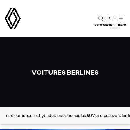
recherche
achat
menu
mon
compte
VOITURES BERLINES
les électriques
les hybrides
les citadines
les SUV et crossovers
les 