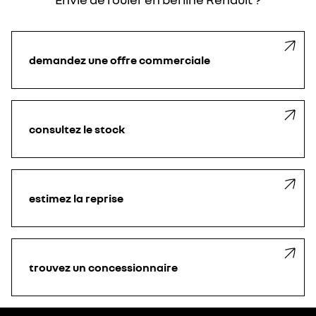
volume de coffre conséquent. Plus grandes et spacieuses que les
longs trajets sur route, tout en restant très pratique à conduire en
voitures citadines, un peu plus adaptées à de longs trajets en
milieu urbain.
famille que celles-ci.
La citadine polyvalente, située entre la citadine et la berline,
demandez une offre commerciale
combine des caractéristiques propres à ces deux types de
carrosserie auto. La berline est un type de carrosserie qui tend à se
raréfier aujourd’hui, au profit des
voitures de ville (citadines
) et des
SUV / crossovers.
consultez le stock
estimez la reprise
trouvez un concessionnaire