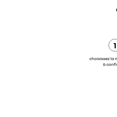
1
choisissez la 
à confi