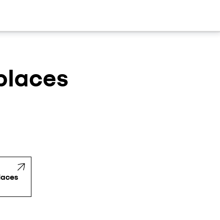
 places
laces