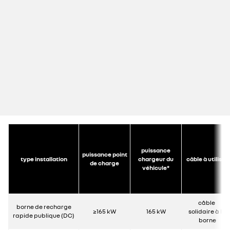
puissance
puissance point
type installation
chargeur du
câble à utiliser
de charge
véhicule*
câble ​
borne de recharge
≥165 kW
165 kW
solidaire à la
rapide
publique (DC)
borne