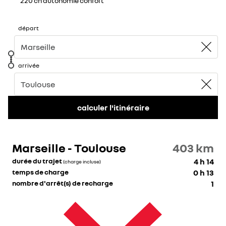
220 ch autonomie confort
départ
arrivée
calculer l'itinéraire
Marseille - Toulouse
403
km
durée du trajet
4 h 14
(charge incluse)
temps de charge
0 h 13
nombre d'arrêt(s) de recharge
1