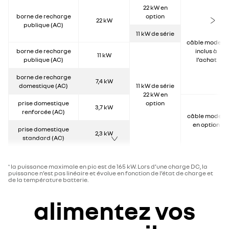
22 kW en
borne de recharge
option
22 kW
publique (AC)
11 kW de série
câble mode 3
borne de recharge
inclus à
11 kW
publique (AC)
l’achat
borne de recharge
7,4 kW
domestique (AC)
11 kW de série
22 kW en
prise domestique
option
3,7 kW
renforcée (AC)
câble mode 2
en option
prise domestique
2,3 kW
standard (AC)
la puissance maximale en pic est de 165 kW. Lors d’une charge DC, la
*
puissance n’est pas linéaire et évolue en fonction de l’état de charge et
de la température batterie.​
alimentez vos