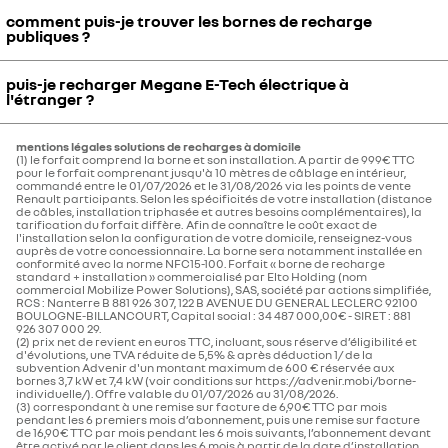
additionnel pour ce mode de charge, les câbles sont attachés à la
de vous assurer de la
compatibilité des câbles
de recharge de
comment puis-je trouver les bornes de recharge
borne de recharge. Comme pour faire son plein de carburant.
La charge rapide est disponible sur l'ensemble des versions de
Pour plus de rapidité et de sécurité, installez
une borne de recharge
publiques ?
vos deux véhicules.
Megane E-Tech électrique. Elle est équipée de série d’un chargeur
domestique 7,4 ou 22 kW !
Pour vous équiper de câbles complémentaires, sollicitez
rapide (pic de puissance maximale DC 165 kW) compatible avec les
Renault vous propose la solution de recharge à domicile qui vous
directement votre concessionnaire à la commande de Megane E-
puis-je recharger Megane E-Tech électrique à
* disponible en option sur toutes les versions
bornes haute puissance du réseau autoroutier. Pas besoin de câble
Connectez-vous à Google Maps depuis votre Megane E-
convient sans avoir à vous soucier de son installation.
Tech électrique.
l'étranger ?
additionnel pour ce mode de charge, les câbles sont attachés à la
Tech électrique et laissez-vous guider jusqu'à la borne la plus
borne de recharge, comme pour faire son plein de carburant.
proche.
de
vérifier
que
votre installation électrique
est en capacité de
*
en option, compatible avec toutes les versions de Megane E-Tech électrique.
À l'aide du
planificateur de trajet en électrique
, organisez vos
mentions légales solutions de recharges à domicile
Avec charge pass, accédez aux plus vastes réseaux de recharge
supporter la recharge de vos deux véhicules.
(1) le forfait comprend la borne et son installation. A partir de 999€ TTC
arrêts et vos recharges pour arriver à destination sereinement.
en Europe et rechargez en toute sérénité, où que vous alliez. Et
pour le forfait comprenant jusqu'à 10 mètres de câblage en intérieur,
Renault vous accompagne pour l’installation d'un dispositif de
tout savoir sur les borne de recharge domestique
Vous pouvez même connaître la puissance et le prix de la recharge.
commandé entre le 01/07/2026 et le 31/08/2026 via les points de vente
bientôt encore plus.
recharge chez vous. Choisissez la solution plus plus adaptée à vos
Renault participants. Selon les spécificités de votre installation (distance
Depuis votre compte My Renault, localisez les bornes de recharge
de câbles, installation triphasée et autres besoins complémentaires), la
besoins.
tarification du forfait diffère. Afin de connaître le coût exact de
sur la route et payer simplement avec votre carte de recharge,
l'installation selon la configuration de votre domicile, renseignez-vous
charge pass, offerte à l’achat de votre Megane E-Tech électrique.
auprès de votre concessionnaire. La borne sera notamment installée en
découvrez les solutions de recharge
conformité avec la norme NFC15-100. Forfait « borne de recharge
standard + installation » commercialisé par Elto Holding (nom
Pour le règlement ? Utilisez le pass auquel vous aurez associé une
commercial Mobilize Power Solutions), SAS, société par actions simplifiée,
RCS : Nanterre B 881 926 307, 122 B AVENUE DU GENERAL LECLERC 92100
carte de paiement.
BOULOGNE-BILLANCOURT, Capital social : 34 487 000,00€ - SIRET : 881
926 307 000 29.
(2) prix net de revient en euros TTC, incluant, sous réserve d’éligibilité et
tout savoir sur charge pass
d'évolutions, une TVA réduite de 5,5% & après déduction 1/ de la
subvention Advenir d'un montant maximum de 600 € réservée aux
bornes 3,7 kW et 7,4 kW (voir conditions sur https://advenir.mobi/borne-
individuelle/). Offre valable du 01/07/2026 au 31/08/2026.​
(3) correspondant à une remise sur facture de 6,90€ TTC par mois
pendant les 6 premiers mois d’abonnement, puis une remise sur facture
de 16,90€ TTC par mois pendant les 6 mois suivants, l’abonnement devant
être activé par le client dans les 6 mois à partir de la date d’installation