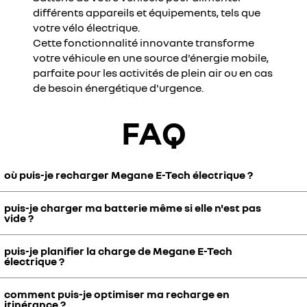
différents appareils et équipements, tels que
votre vélo électrique.
Cette fonctionnalité innovante transforme
votre véhicule en une source d'énergie mobile,
parfaite pour les activités de plein air ou en cas
de besoin énergétique d'urgence.
FAQ
où puis-je recharger Megane E-Tech électrique ?
puis-je charger ma batterie même si elle n'est pas
Rechargez Megane E-Tech électrique :
vide ?
À domicile
, branchez-la une fois votre borne de recharge
domestique installée par Renault ou une prise domestique
puis-je planifier la charge de Megane E-Tech
renforcée.
La batterie de Megane E-Tech électrique est sans "effet mémoire".
électrique ?
Elle dispose de la technologie lithium-ion, la plus performante du
En ville
, disposez de l'une des nombreuses bornes de recharge
marché, vous apportant une
autonomie optimisée
.
publiques disponible.
comment puis-je optimiser ma recharge en
Depuis votre application mobile My Renault, contrôlez à distance le
itinérance ?