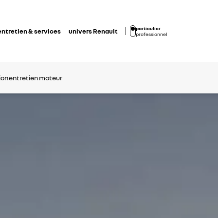
particulier
entretien & services
univers Renault
professionnel
on
entretien
moteur