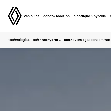
véhicules
achat & location
électrique & hybride
technologie E‑Tech >
full hybrid E‑Tech >
avantages
consommati