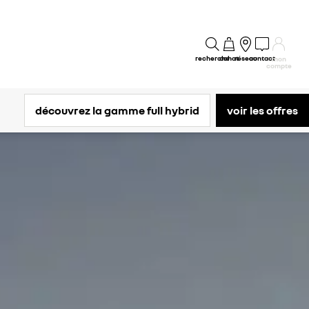
recherche
achat
réseau
contact
mon
compte
découvrez la gamme full hybrid
voir les offres