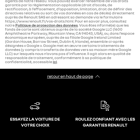
agents de notre réseau. Vous pouvez exercer l’ensemble de vos droits
garantis par la règlementation applicable (droit d’accès, de
rectification, à l’effacement, d’opposition, limitation, droit de définir des
directives relatives au sort de vos données en cas de décès) directement
auprès de Renault SAS en adressant sa demande via le formulaire
https://www.renault.fr/vos-droits.html. Pour en savoir plus, consultez
notre
Politique de protection des données
. Vous êtes informé(e) que les
fonds de carte sont obtenus auprès de la société Google LLC (1600
Amphitheatre Parkway, Mountain View, CA 94043, USA), ou, dans l’espace
économique européen, auprès de sa filiale Google Ireland Limited
(Gordon House, Barrow Street, Dublin 4, Irlande), ensemble ci-après
désignées « Google ». Google met en œuvre certains traitements de
données (y compris transferts de données vers sa maison-mère Google
LLC) sur lesquels nous n’avons pas d’influence. Il agit alors en qualité de
responsable de traitement, conformément à sa politique de
confidentialité, accessible
ici
.
retour en haut de page​
ESSAYEZ LA VOITURE DE
ROULEZ CONFIANT AVEC LES
VOTRE CHOIX
GARANTIES RENAULT