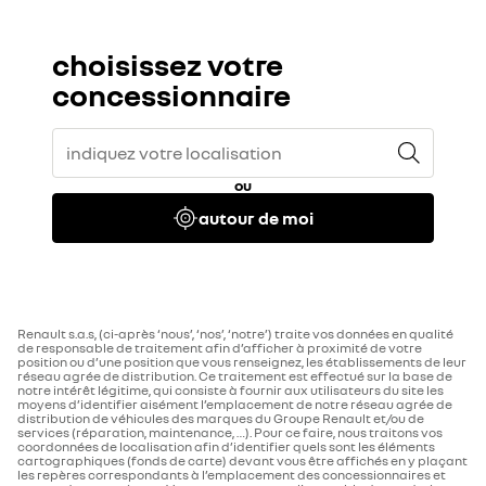
choisissez votre
concessionnaire
ou
autour de moi
Renault s.a.s, (ci-après ‘nous’, ‘nos’, ‘notre’) traite vos données en qualité
de responsable de traitement afin d’afficher à proximité de votre
position ou d’une position que vous renseignez, les établissements de leur
réseau agrée de distribution. Ce traitement est effectué sur la base de
notre intérêt légitime, qui consiste à fournir aux utilisateurs du site les
moyens d’identifier aisément l’emplacement de notre réseau agrée de
distribution de véhicules des marques du Groupe Renault et/ou de
services (réparation, maintenance, …). Pour ce faire, nous traitons vos
coordonnées de localisation afin d’identifier quels sont les éléments
cartographiques (fonds de carte) devant vous être affichés en y plaçant
les repères correspondants à l’emplacement des concessionnaires et