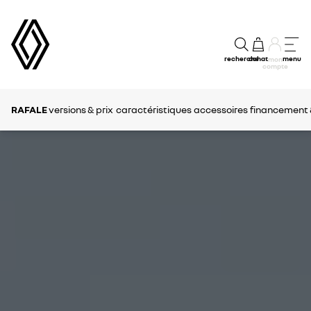
recherche
achat
menu
mon
compte
RAFALE
versions & prix
caractéristiques
accessoires
financement 