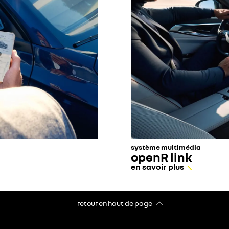
système multimédia
openR link
en savoir plus
retour en haut de page​