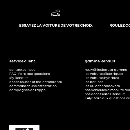
ESSAYEZ LA VOITURE DE VOTRE CHOIX
ROULEZ C
service client
gamme Renault
contactez-nous
nos véhicules par gamme
FAQ : foire aux questions
les voitures électriques
My Renault
les voitures hybrides
accès sourds et malentendants
les berlines
commandez une attestation
les SUV et crossovers
campagnes de rappel
nos véhicules à mobilité ré
nos accessoires Renault​
FAQ : foire aux questions v