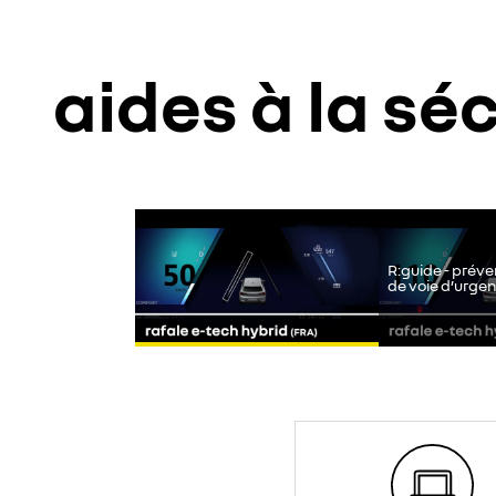
aides à la sé
YouTube utilise des traceurs lors de la visualisa
les cookies sociaux sur notre site.
R:guide - préve
de voie d’urge