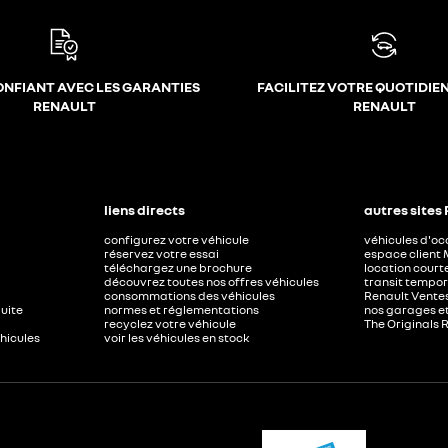
ONFIANT AVEC LES GARANTIES
FACILITEZ VOTRE QUOTIDIE
RENAULT
RENAULT
liens directs
autres sites
configurez votre véhicule
véhicules d'o
réservez votre essai
espace client 
téléchargez une brochure
location court
découvrez toutes nos offres véhicules
transit tempor
consommations des véhicules
Renault Ventes
duite
normes et réglementations
nos garages e
recyclez votre véhicule
The Originals 
éhicules
voir les véhicules en stock