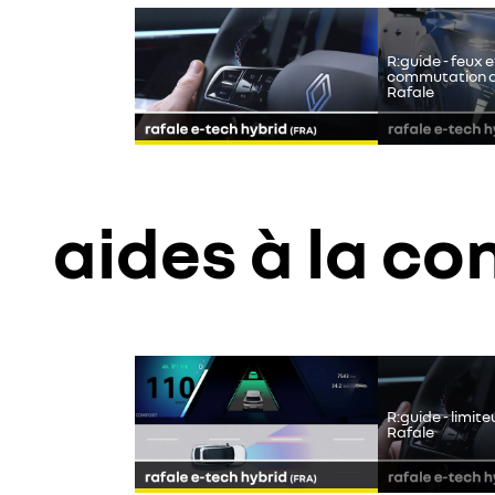
R:guide - feux e
commutation 
Rafale
aides à la co
YouTube utilise des traceurs lors de la visualisa
les cookies sociaux sur notre site.
R:guide - limite
Rafale