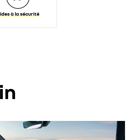
ides à la sécurité
in