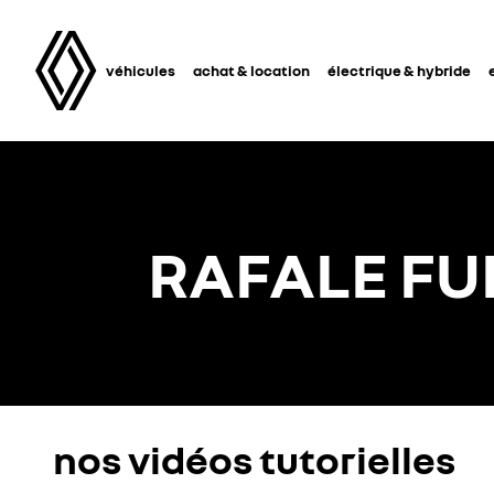
véhicules
achat & location
électrique & hybride
RAFALE FU
nos vidéos tutorielles