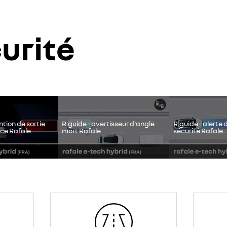
curité
tion de vidéos hébergées sur son site, afin de personnaliser les annonce
 Vous pouvez revenir sur votre choix à tout moment. Plus d'informations 
https://www.google.fr/intl/fr/policies/privacy
je refuse
j'accepte
ntion de sortie
R:guide - avertisseur d'angle
R:guide - alerte
nce Rafale
mort Rafale
sécurité Rafale