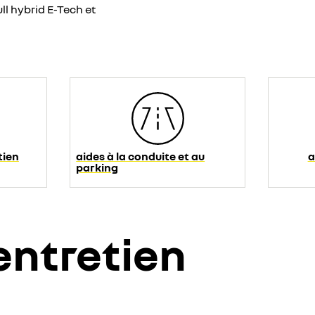
ll hybrid E-Tech et
tien
aides à la conduite et au
a
parking
 entretien
tion de vidéos hébergées sur son site, afin de personnaliser les annonce
 Vous pouvez revenir sur votre choix à tout moment. Plus d'informations 