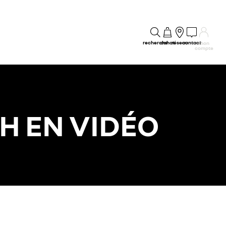
recherche
achat
réseau
contact
mon
compte
H EN VIDÉO