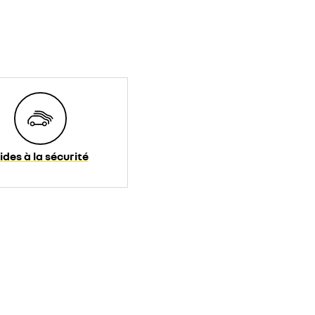
ides à la sécurité
s. Pour regarder cette vidéo, vous devez autoriser
sur la Politique de cookie YouTube :