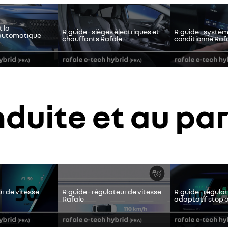
https://www.google.fr/intl/fr/policies/privacy
je refuse
j'accepte
t la
R:guide - sièges électriques et
R:guide - systèm
automatique
chauffants Rafale
conditionné Raf
nduite et au pa
tion de vidéos hébergées sur son site, afin de personnaliser les annonce
 Vous pouvez revenir sur votre choix à tout moment. Plus d'informations 
https://www.google.fr/intl/fr/policies/privacy
je refuse
j'accepte
ur de vitesse
R:guide - régulateur de vitesse
R:guide - régula
Rafale
adaptatif stop 