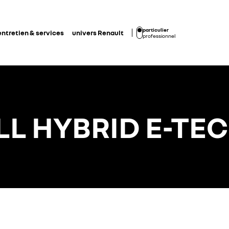
particulier
entretien & services
univers Renault
professionnel
LL HYBRID E-TEC