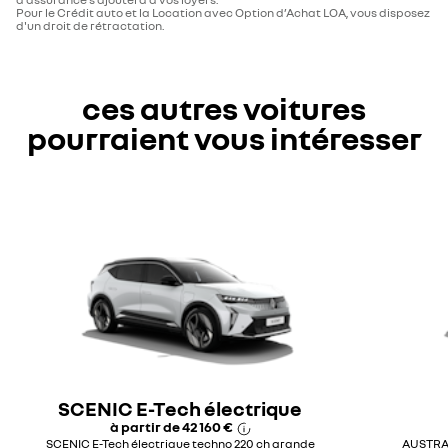
Pour le Crédit auto et la Location avec Option d’Achat LOA, vous disposez
d'un droit de rétractation.
ces autres voitures
pourraient vous intéresser
SCENIC E-Tech électrique
à partir de
42 160 €
SCENIC E-Tech électrique techno 220 ch grande
AUSTRAL 