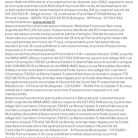
sous réserve d’étude et d'acceptation du dossier par DIAC, agissant sous
la marque commerciale Mobilize Financial Services, établissement de
crédit spécialisé et intermédiaire d’assurances, S.A au capital social de
415 100 500 € - Siège social : 14, avenue du Pavé Neuf 93168 Noisy-le-
Grand Cedex - SIREN 702 002 221 RCS Bobigny - N°Orias : 07 004 966
consultable sur
www.orias.fr
.
Assurances facultatives souscrites par Mobilize Financial Services,
auprès de RCI Life ltd pour l’assurance décès et de RCI Insurance Ltd
pour les assurances incapacité et perte d'emploi. Décès Incapacité
réservée aux personnes de moins de 78 ans et Perte d’emploi réservée
aux personnes de moins de 71 ans, uniquement pour les salariés du
secteur privé. Si vous adhérez à ces assurances, la prime d’assurance
s’ajoutera à vos mensualités.
Assurance facultative perte financière « FA+ » souscrite par DIAC auprès
de MMA IARD (SA au capital de 537 052 368 euros, ayant son siège 160 rue
Henri Champion 72030 Le Mans Cedex 9, identifiée sous le numéro unique
440 048 882 RCS Le Mans) et de MMA IARD Assurance Mutuelles (Société
d’Assurance mutuelle à cotisations fixes ayant son siège 160 rue Henri
Champion 72030 Le Mans Cedex 9, identifiée sous le numéro unique 775
652 126 RCS Le Mans), entreprises régies par le Code des Assurances dont
les opérations sont soumises à l’Autorité de Contrôle Prudentiel et de
Résolution - 4 Place de Budapest - CS 92459 - 75436 Paris Cedex 9. Si vous
adhérez à cette assurance, la prime d’assurance s’ajoutera à vos
mensualités.
Assurance facultative perte pécuniaire « Secureloyer » souscrite par
DIAC auprès de MMA IARD (SA au capital de 537 052 368 euros, ayant son
siège 160 rue Henri Champion 72030 Le Mans Cedex 9, identifiée sous le
numéro unique 440 048 882 RCS Le Mans) et de MMA IARD Assurance
Mutuelles (Société d’Assurance mutuelle à cotisations fixes ayant son
siège 160 rue Henri Champion 72030 Le Mans Cedex 9, identifiée sous le
numéro unique 775 652 126 RCS Le Mans), entreprises régies par le Code
des Assurances dont les opérations sont soumises à l’Autorité de
Contrôle Prudentiel et de Résolution - 4 Place de Budapest - CS 92459 -
75436 Paris Cedex 9. Si vous adhérez à cette assurance, la prime
d’assurance s’ajoutera à vos loyers.