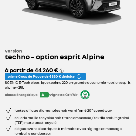
version
techno – option esprit Alpine
à partir de
44 260 €
prime Coup de Pouce de 4 830 € déduite
SCENIC E-Tech électrique techno 220 ch grande autonomie - option esprit
alpine - 25b
A
classe énergétique
vignette Crit'Air
jantes alliage diamantées noir verni fumé 20" speedway
sellerie maille recyclée noir titane embossée / textile enduit grainé
(TEP) matelassé recyclé
sièges avant électriques à mémoire avec réglage et massage
lombaire conducteur