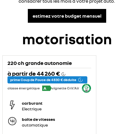
consacrer tous les mois à votre projet auto.
estimez votre budget mensuel
motorisation
220 ch grande autonomie
à partir de
44 260 €
prime Coup de Pouce de 4 830 € déduite
A
classe énergétique
vignette Crit'Air
carburant
Electrique
boîte de vitesses
automatique