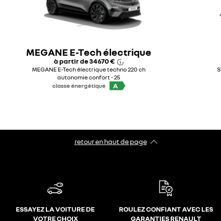
MEGANE E-Tech électrique
à partir de
34 670 €
MEGANE E-Tech électrique techno 220 ch
S
autonomie confort - 25
A
classe énergétique
retour en haut de page​
ESSAYEZ LA VOITURE DE
ROULEZ CONFIANT AVEC LES
VOTRE CHOIX
GARANTIES RENAULT