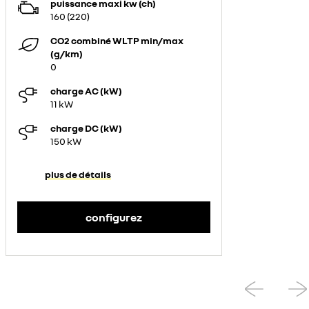
puissance maxi kw (ch)
160 (220)
CO2 combiné WLTP min/max
(g/km)
0
charge AC (kW)
11 kW
charge DC (kW)
150 kW
plus de détails
configurez