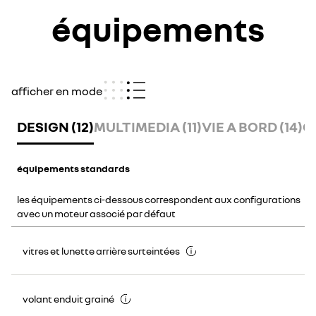
équipements
afficher en mode
DESIGN (12)
MULTIMEDIA (11)
VIE A BORD (14)
C
équipements standards
les équipements ci-dessous correspondent aux configurations
avec un moteur associé par défaut
vitres et lunette arrière surteintées
volant enduit grainé