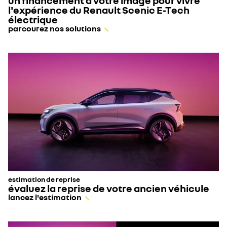
un financement à votre image pour vivre
ou
l'expérience du Renault Scenic E-Tech
triphasé)
Contactez
électrique
votre
parcourez nos solutions
concessionnaire
pour
plus
d’informations
Photo
non
contractuelle,
mentions
légales
en
bas
de
page.
estimation de reprise
évaluez la reprise de votre ancien véhicule
lancez l'estimation