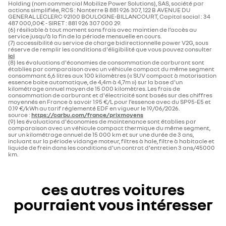
Holding (nom commercial Mobilize Power Solutions), SAS, société par
actions simplifiée, RCS : Nanterre B 881 926 307, 122 B AVENUE DU
GENERAL LECLERC 92100 BOULOGNE-BILLANCOURT, Capital social : 34
487 000,00€ - SIRET : 881 926 307 000 29.
(6) résiliable à tout moment sans frais avec maintien de l’accès au
service jusqu’à la fin de la période mensuelle en cours.
(7) accessibilité au service de charge bidirectionnelle power V2G, sous
réserve de remplir les conditions d'éligibilité que vous pouvez consulter
ici
(8) les évaluations d'économies de consommation de carburant sont
établies par comparaison avec un véhicule compact du même segment
consommant 6,6 litres aux 100 kilomètres (« SUV compact à motorisation
essence boite automatique, de 4,4m à 4,7m ») sur la base d'un
kilométrage annuel moyen de 15 000 kilomètres. Les frais de
consommation de carburant et d'électricité sont basés sur des chiffres
moyennés en France à savoir 1.95 €/L pour l’essence avec du SP95-E5 et
0.19 €/kWh au tarif réglementé EDF en vigueur le 19/06/2026.
source :
https://carbu.com/france/prixmoyens
(9) les évaluations d'économies de maintenance sont établies par
comparaison avec un véhicule compact thermique du même segment,
sur un kilométrage annuel de 15 000 km et sur une durée de 3 ans,
incluant sur la période vidange moteur, filtres à hale, filtre à habitacle et
liquide de frein dans les conditions d'un contrat d'entretien 3 ans/45000
km.
ces autres voitures
pourraient vous intéresser