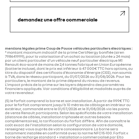
demandez une offre commerciale
mentions légales prime Coup de Pouce véhicules particuliers électriques :
* montant maximum indicatif de la prime CertiNergy bonifiée (siren
798641999), pour la valorisation d’un achat ou location (durée ≥ 24 mois)
par un client particulier d’un véhicule neuf particulier électrique M1
Renault éco-scoré de moins de 2,4 tonnes fabriqué en Union Européenne
(batterie incluse), dont le prix est inférieur à 47 000€ TTC hors options, au
titre du dispositif des certificats d’économie d’énergie (CEE), non soumis
à TVA, dans le réseau participant, du 01/07/2026 au 31/08/2026. Pour les
particuliers, le montant de la prime dépend du niveau de revenus.
L'impact précis de la prime sur les loyers dépendra des paramètres
financiers appliqués. Voir conditions d’éligibilité et modalités auprès de
votre revendeur.
(5) le forfait comprend la borne et son installation. À partir de 999€ TTC
pour le forfait comprenant jusqu'à 10 mètres de câblage en intérieur ou
extérieur, commandé entre le 01/07/2026 et le 31/08/2026 via les points
de vente Renault participants. Selon les spécificités de votre installation
(distance de câbles, installation triphasée et autres besoins
complémentaires), la tarification du forfait diffère. Afin de connaître le
coût exact de l'installation selon la configuration de votre domicile,
renseignez-vous auprès de votre concessionnaire. La borne sera
notamment installée en conformité avec la norme NFC15-100. Forfait «
borne de recharge standard + installation » commercialisé par Elto