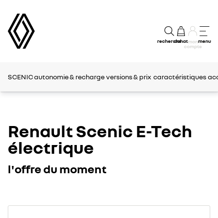
recherche
achat
menu
mon
compte
SCENIC
autonomie & recharge
versions & prix
caractéristiques
ac
Renault Scenic E-Tech
électrique
l'offre du moment