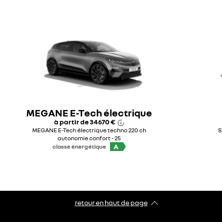
MEGANE E-Tech électrique
à partir de
34 670 €
MEGANE E-Tech électrique techno 220 ch
S
autonomie confort - 25
A
classe énergétique
retour en haut de page​