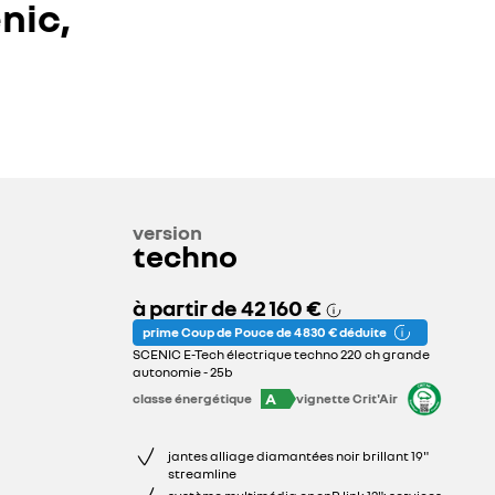
nic,
version
techno
à partir de
42 160 €
prime Coup de Pouce de 4 830 € déduite
SCENIC E-Tech électrique techno 220 ch grande
autonomie - 25b
A
classe énergétique
vignette Crit'Air
jantes alliage diamantées noir brillant 19"
streamline