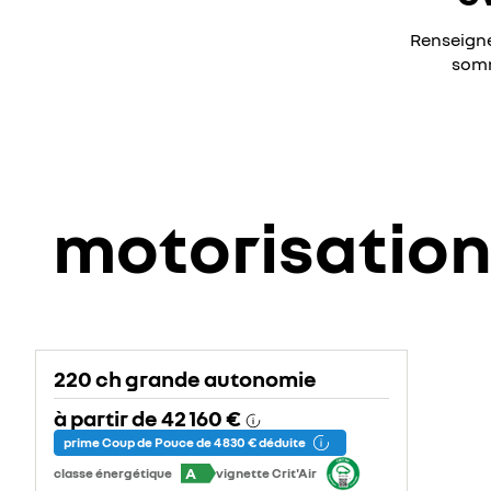
Renseigne
somm
motorisatio
220 ch grande autonomie
à partir de
42 160 €
prime Coup de Pouce de 4 830 € déduite
A
classe énergétique
vignette Crit'Air