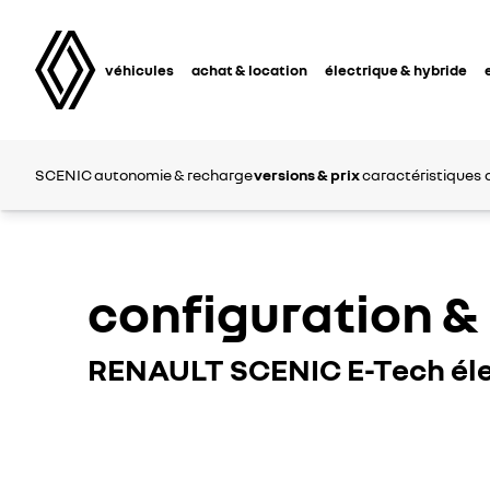
véhicules
achat & location
électrique & hybride
SCENIC
autonomie & recharge
versions & prix
caractéristiques
configuration & 
RENAULT SCENIC E-Tech éle