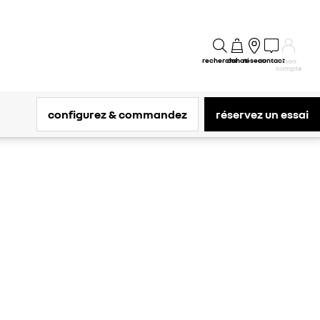
recherche
achat
réseau
contact
mon
compte
configurez & commandez
réservez un essai