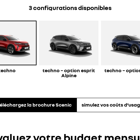
3
configurations disponibles
techno
techno – option esprit
techno – optio
Alpine
éléchargez la brochure Scenic
simulez vos coûts d’usa
valuez votre budget mensu