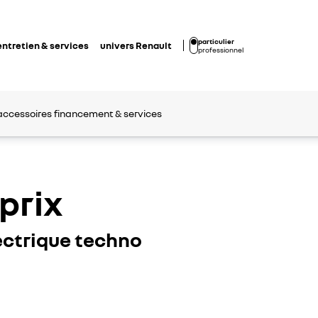
particulier
entretien & services
univers Renault
professionnel
accessoires
financement & services
prix
ctrique techno