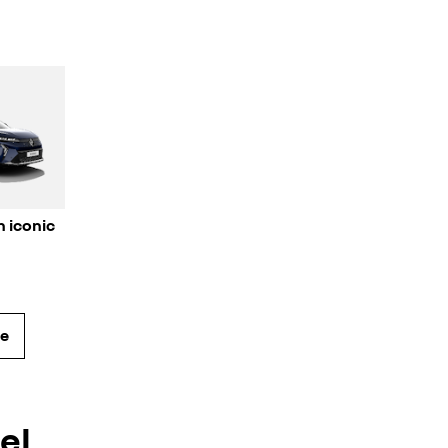
n iconic
ge
el