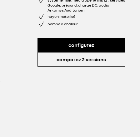
système multimédia openR link 12": services
Google, précond. charge DC, audio
Arkamys Auditorium
hayon motorisé
pompe à chaleur
configurez
comparez 2 versions