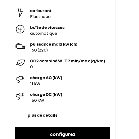
carburant
Electrique
boîte de vitesses
automatique
puissance maxi kw (ch)
160 (220)
CO2 combiné WLTP min/max (g/km)
0
charge AC (kW)
11 kW
charge DC (kW)
150 kW
plus de détails
configurez