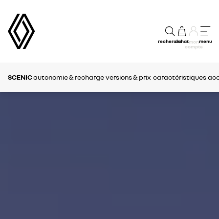
recherche
achat
menu
mon
compte
SCENIC
autonomie & recharge
versions & prix
caractéristiques
acc