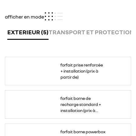
afficher en mode
EXTERIEUR (5)
TRANSPORT ET PROTECTION (
Plus
puissante
forfait prise renforcée
et
plus
+ installation (prix à
sécurisée
qu’une
partir de)
prise
domestique
classique,
la
prise
Forfait
renforcée
borne
forfait borne de
permet
standard
une
+
recharge standard +
recharge
installation
fiable
(prix
installation (prix à
au
à
quotidien
partir
partir de)
Temps
de)
de
Temps
charge
de
Disponible
jusqu’à
charge
à
forfait borne powerbox
100
jusqu’à
l’installation
%
100
à