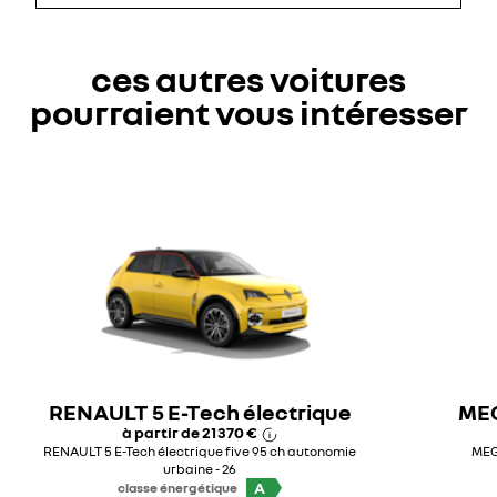
ces autres voitures
pourraient vous intéresser
RENAULT 5 E-Tech électrique
MEG
à partir de
21 370 €
RENAULT 5 E-Tech électrique five 95 ch autonomie
MEG
urbaine - 26
A
classe énergétique