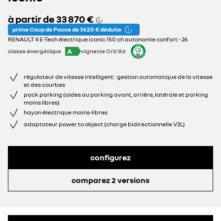
à partir de
33 870 €
prime Coup de Pouce de 3 620 € déduite
RENAULT 4 E-Tech électrique iconic 150 ch autonomie confort - 26
A
classe énergétique
vignette Crit'Air
régulateur de vitesse intelligent : gestion automatique de la vitesse
et des courbes
pack parking (aides au parking avant, arrière, latérale et parking
mains libres)
hayon électrique mains-libres
adaptateur power to object (charge bidirectionnelle V2L)
configurez
comparez 2 versions