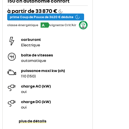
150 ch autonomie confort
à partir de
33 870 €
prime Coup de Pouce de 3 620 € déduite
A
classe énergétique
vignette Crit'Air
carburant
Electrique
boîte de vitesses
automatique
puissance maxi kw (ch)
110 (150)
charge AC (kW)
oui
charge DC (kW)
oui
plus de détails