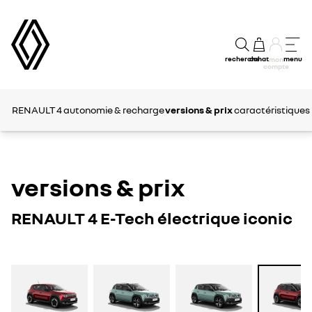
recherche
achat
menu
mon
compte
RENAULT 4
autonomie & recharge
versions & prix
caractéristiques
versions & prix
RENAULT 4 E-Tech électrique iconic