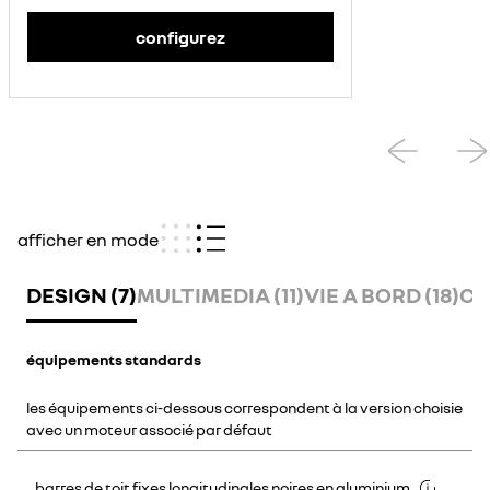
configurez
afficher en mode
DESIGN (7)
MULTIMEDIA (11)
VIE A BORD (18)
CO
équipements standards
les équipements ci-dessous correspondent à la version choisie
avec un moteur associé par défaut
barres de toit fixes longitudinales noires en aluminium