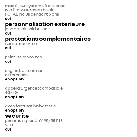
mise à jour système à distance
(via firmware over the air
FOTA), inclus pendant 5 ans
oui
personnalisation exterieure
jonc de toit noir brillant
oui
prestations complementaires
teinte mono-ton
oui
peinture mono-ton
oui
origine batterie non
différenciée
en option
appel d'urgence : compatible
4G/5G
en option
avec facturation batterie
en option
securite
pneumatiques été 195/55 R18
93H
oui