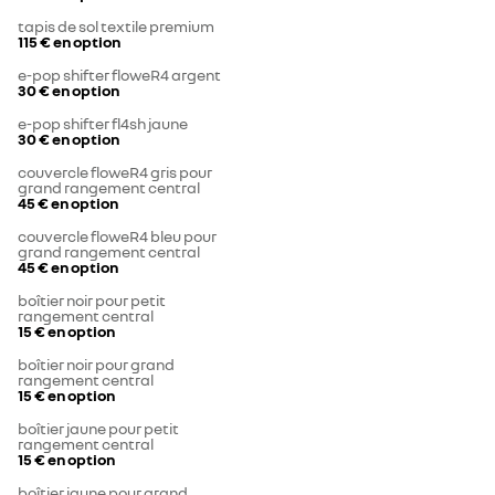
tapis de sol textile premium
115 €
en option
e-pop shifter floweR4 argent
30 €
en option
e-pop shifter fl4sh jaune
30 €
en option
couvercle floweR4 gris pour
grand rangement central
45 €
en option
couvercle floweR4 bleu pour
grand rangement central
45 €
en option
boîtier noir pour petit
rangement central
15 €
en option
boîtier noir pour grand
rangement central
15 €
en option
boîtier jaune pour petit
rangement central
15 €
en option
boîtier jaune pour grand