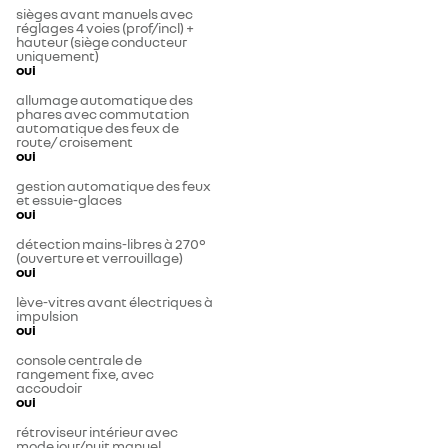
sièges avant manuels avec
réglages 4 voies (prof/incl) +
hauteur (siège conducteur
uniquement)
oui
allumage automatique des
phares avec commutation
automatique des feux de
route/ croisement
oui
gestion automatique des feux
et essuie-glaces
oui
détection mains-libres à 270°
(ouverture et verrouillage)
oui
lève-vitres avant électriques à
impulsion
oui
console centrale de
rangement fixe, avec
accoudoir
oui
rétroviseur intérieur avec
mode jour/nuit manuel