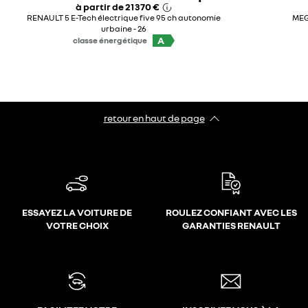
à partir de
21 370 €
RENAULT 5 E-Tech électrique five 95 ch autonomie
MEG
urbaine - 26
A
classe énergétique
retour en haut de page​
ESSAYEZ LA VOITURE DE
ROULEZ CONFIANT AVEC LES
VOTRE CHOIX
GARANTIES RENAULT