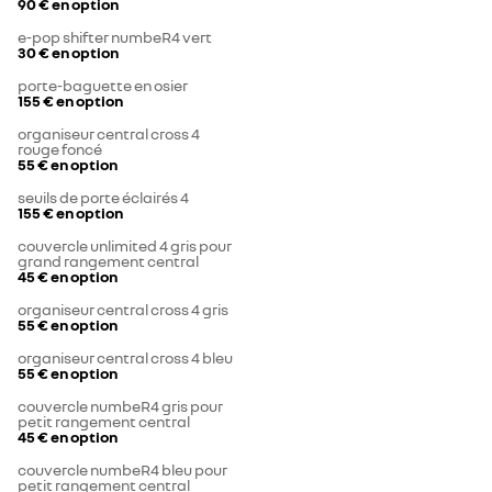
90 €
en option
e-pop shifter numbeR4 vert
30 €
en option
porte-baguette en osier
155 €
en option
organiseur central cross 4
rouge foncé
55 €
en option
seuils de porte éclairés 4
155 €
en option
couvercle unlimited 4 gris pour
grand rangement central
45 €
en option
organiseur central cross 4 gris
55 €
en option
organiseur central cross 4 bleu
55 €
en option
couvercle numbeR4 gris pour
petit rangement central
45 €
en option
couvercle numbeR4 bleu pour
petit rangement central