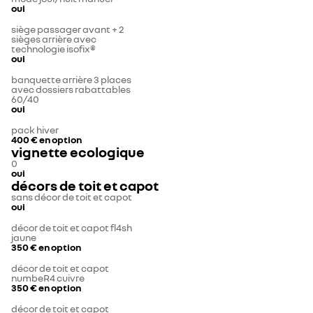
oui
siège passager avant + 2
sièges arrière avec
technologie isofix®
oui
banquette arrière 3 places
avec dossiers rabattables
60/40
oui
pack hiver
400 €
en option
vignette ecologique
0
oui
décors de toit et capot
sans décor de toit et capot
oui
décor de toit et capot fl4sh
jaune
350 €
en option
décor de toit et capot
numbeR4 cuivre
350 €
en option
décor de toit et capot