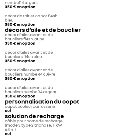
numbeR4 argent
350 €
en option
décor de toit et capot fl4sh
bleu
350 €
en option
décors d’aile et de bouclier
décor d’ailes avant et de
boucliers fl4sh jaune
350 €
en option
décor d’ailes avant et de
boucliers fl4sh bleu
350 €
en option
décor d’ailes avant et de
boucliers numbeR4 cuivre
350 €
en option
décor d’ailes avant et de
boucliers numbeR4 argent
350 €
en option
personnalisation du capot
capot couleur carrosserie
oui
solution de recharge
câble pour borne de recharge
(mode 3 type 2 triphasé, 11kW,
6.5m)
oui