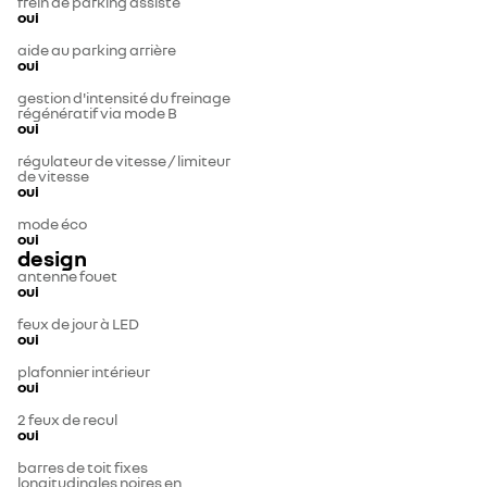
frein de parking assisté
oui
aide au parking arrière
oui
gestion d'intensité du freinage
régénératif via mode B
oui
régulateur de vitesse / limiteur
de vitesse
oui
mode éco
oui
design
antenne fouet
oui
feux de jour à LED
oui
plafonnier intérieur
oui
2 feux de recul
oui
barres de toit fixes
longitudinales noires en