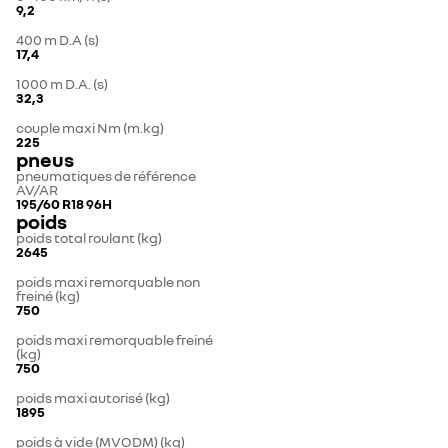
9,2
400 m D.A (s)
17,4
1000 m D.A. (s)
32,3
couple maxi Nm (m.kg)
225
pneus
pneumatiques de référence
AV/AR
195/60 R18 96H
poids
poids total roulant (kg)
2645
poids maxi remorquable non
freiné (kg)
750
poids maxi remorquable freiné
(kg)
750
poids maxi autorisé (kg)
1895
poids à vide (MVODM) (kg)