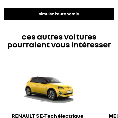
simulez l'autonomie
ces autres voitures
pourraient vous intéresser
RENAULT 5 E-Tech électrique
MEG