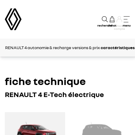
recherche
achat
menu
mon
compte
RENAULT 4
autonomie & recharge
versions & prix
caractéristiques
fiche technique
RENAULT 4 E-Tech électrique
RENAULT
RENAULT
4
4
E-
E-
Tech
Tech
électrique
électrique