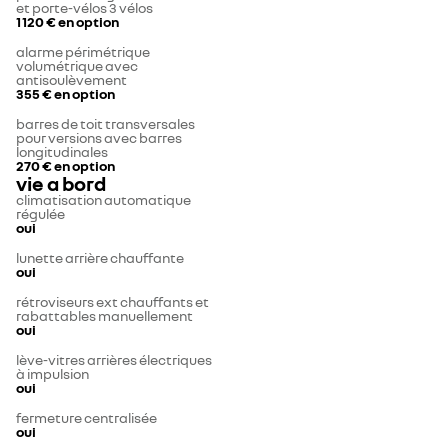
et porte-vélos 3 vélos
1 120 €
en option
alarme périmétrique
volumétrique avec
antisoulèvement
355 €
en option
barres de toit transversales
pour versions avec barres
longitudinales
270 €
en option
vie a bord
climatisation automatique
régulée
oui
lunette arrière chauffante
oui
rétroviseurs ext chauffants et
rabattables manuellement
oui
lève-vitres arrières électriques
à impulsion
oui
fermeture centralisée
oui