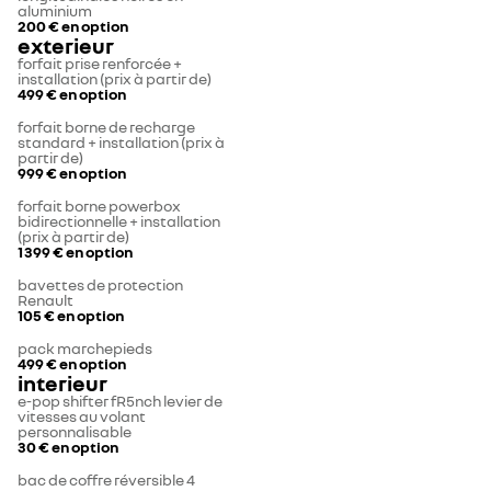
aluminium
200 €
en option
exterieur
forfait prise renforcée +
installation (prix à partir de)
499 €
en option
forfait borne de recharge
standard + installation (prix à
partir de)
999 €
en option
forfait borne powerbox
bidirectionnelle + installation
(prix à partir de)
1 399 €
en option
bavettes de protection
Renault
105 €
en option
pack marchepieds
499 €
en option
interieur
e-pop shifter fR5nch levier de
vitesses au volant
personnalisable
30 €
en option
bac de coffre réversible 4