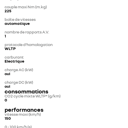
couple maxi Nm (m.kg)
225
boîte de vitesses
automatique
nombre de rapports A.V.
1
protocole d'homologation
WLTP
carburant
Electrique
charge AC (kW)
oui
charge DC (kW)
oui
consommations
CO2 cycle mixte WLTP* (g/km)
0
performances
vitesse maxi (km/h)
150
0 - 100 km/h (s)