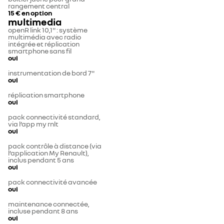
rangement central
15 €
en option
multimedia
openR link 10,1'' : système
multimédia avec radio
intégrée et réplication
smartphone sans fil
oui
instrumentation de bord 7''
oui
réplication smartphone
oui
pack connectivité standard,
via l’app my rnlt
oui
pack contrôle à distance (via
l’application My Renault),
inclus pendant 5 ans
oui
pack connectivité avancée
oui
maintenance connectée,
incluse pendant 8 ans
oui