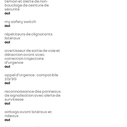
témoin et alerte de non-
bouclage de ceinture de
sécurité
oui
my safety switch
oui
répétiteurs de clignotants
latéraux
oui
avertisseur de sortie de voie et
détection avant avec
correction trajectoire
d’urgence
oui
appel d'urgence : compatible
2G/3G
oui
reconnaissance des panneaux
de signalisation avec alerte de
survitesse
oui
airbags avant latéraux et
rideaux
oui