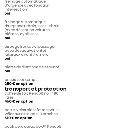
freinage automatique
d’urgence avec fonction
intersection
oui
freinage automatique
d’urgence urbain, inter-urbain
(avec détection voitures,
piétons, cyclistes)
oui
airbags frontaux (passager
avec désactivation) et
latéraux avant / arrière
oui
alerte de distance de sécurité
oui
pneus tout temps
250 €
en option
transport et protection
coffre de toit Renault noir 480
litres
460 €
en option
porte-vélos plateforme pour 3
vélos sur attelage 13 broches
510 €
en option
pack aero cargo box™ Renault