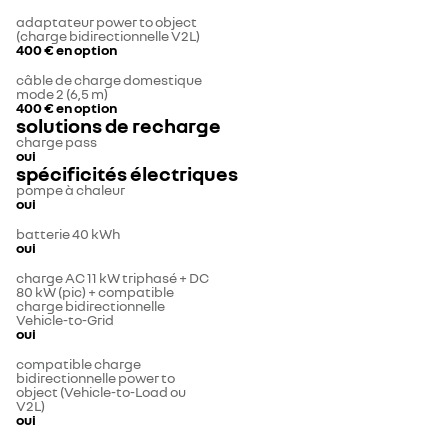
adaptateur power to object
(charge bidirectionnelle V2L)
400 €
en option
câble de charge domestique
mode 2 (6,5 m)
400 €
en option
solutions de recharge
charge pass
oui
spécificités électriques
pompe à chaleur
oui
batterie 40 kWh
oui
charge AC 11 kW triphasé + DC
80 kW (pic) + compatible
charge bidirectionnelle
Vehicle-to-Grid
oui
compatible charge
bidirectionnelle power to
object (Vehicle-to-Load ou
V2L)
oui