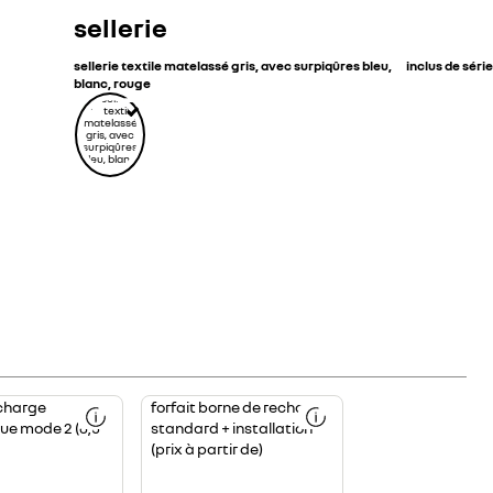
sellerie
sellerie textile matelassé gris, avec surpiqûres bleu,
inclus de série
blanc, rouge
Forfait
charge
forfait borne de recharge
borne
e mode 2 (6,5
standard + installation
standard
+
(prix à partir de)
installation
(prix
à
partir