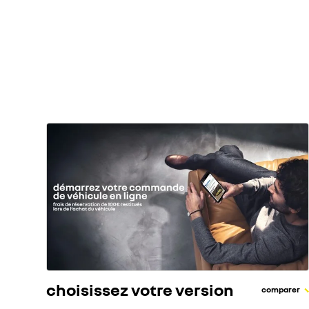
autonomie WLTP cycle combiné (km)
consommation électrique cycle combiné WLTP
(kWh/100km)
capacité de la batterie (kWh)
choisissez votre version
comparer