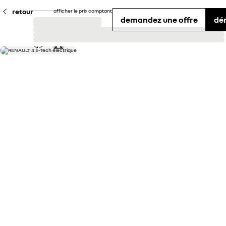
retour
afficher le prix comptant
demandez une offre
dé