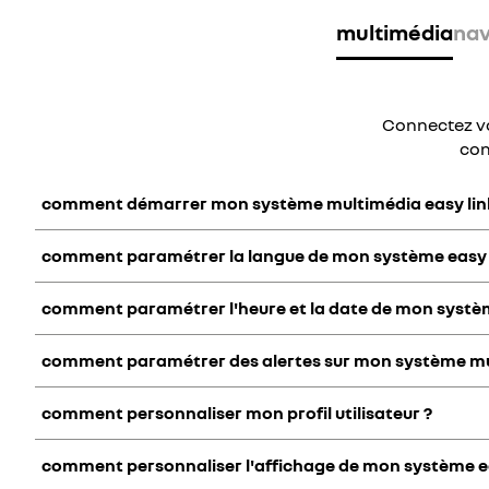
multimédia
nav
Connectez vo
con
comment démarrer mon système multimédia easy link 
comment paramétrer la langue de mon système easy l
Vous vous apprêtez à utiliser votre système easy link pour l
Vous serez automatiquement guidé dans les premières étapes
comment paramétrer l'heure et la date de mon systèm
Ouvrez le menu principal, puis les paramètres système et s
Pour une prise en main optimale de votre écran et de sa navi
comment paramétrer des alertes sur mon système mul
Ouvrez le menu principal, puis les paramètres système et s
comment personnaliser mon profil utilisateur ?
Gérez vos notifications et alertes simplement ! Cliquez sur
S
comment personnaliser l'affichage de mon système ea
Pour personnaliser votre profil utilisateur, rendez-vous dans