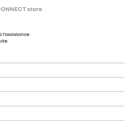
CONNECT store
 l'assistance
ite.
dia s'allume.
t ou sélectionnez le paramétrage automatique.
os préférences.
 utilisateur
. Sélectionnez
Modifier
pour personnaliser votre