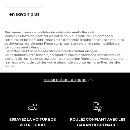
en savoir plus
Retrouvez tous nos modèles de véhicules neufs Renault....
Vous avez hâte de profiter de votre nouvelle voiture ? Le compte à
rebours est lancé ! Confirmez votre demande d’achat en toute simplicité
et devenez rapidement l’heureux propriétaire d’un de nos modèles de
véhicules neufs Renault...
...et effectuez facilement votre demande d’achat en ligne.
Sélectionnez votre modèle, complétez vos coordonnées, choisissez vos
options de reprise et optez pour la concession Renault qui vous convient
le mieux avant de valider votre demande d’achat en ligne. Rien de plus
facile !
retour en haut de page​
ESSAYEZ LA VOITURE DE
ROULEZ CONFIANT AVEC LES
VOTRE CHOIX
GARANTIES RENAULT