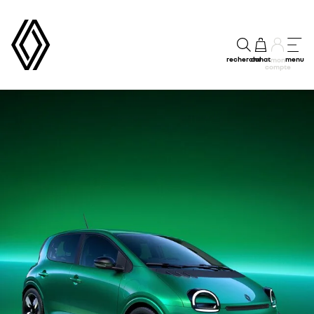
recherche
achat
menu
mon
compte