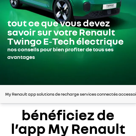
tout ce que vous devez
savoir sur votre Renault
Twingo E‑Tech électrique
nos conseils pour bien profiter de tous ses
avantages
My Renault app
solutions de recharge
services connectés
accessoi
bénéficiez de
l’app My Renault​