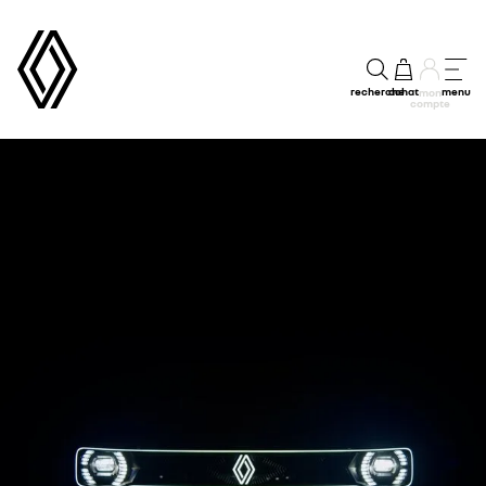
recherche
achat
menu
mon
compte