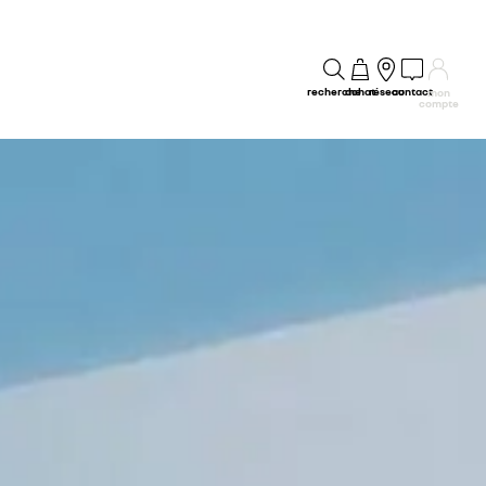
recherche
achat
réseau
contact
mon
compte