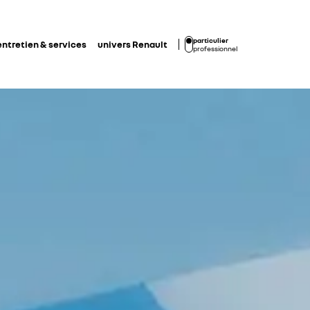
particulier
entretien & services
univers Renault
professionnel