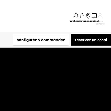
recherche
achat
réseau
contact
mon
compte
configurez & commandez
réservez un essai