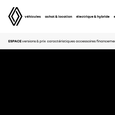
véhicules
achat & location
électrique & hybride
ESPACE
versions & prix
caractéristiques
accessoires
financemen