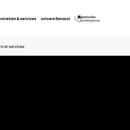
particulier
entretien & services
univers Renault
professionnel
t et services