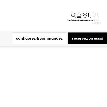
recherche
achat
réseau
contact
mon
compte
configurez & commandez
réservez un essai