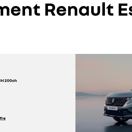
oment Renault 
CH 200ch
ffre