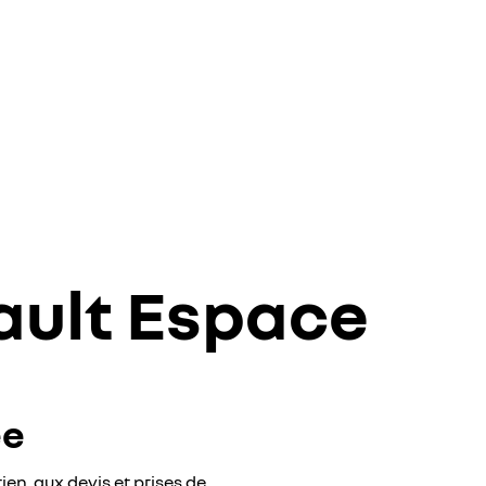
ault Espace
ée
en, aux devis et prises de