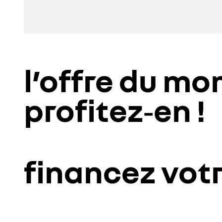
l’offre du m
profitez‑en !
financez vot