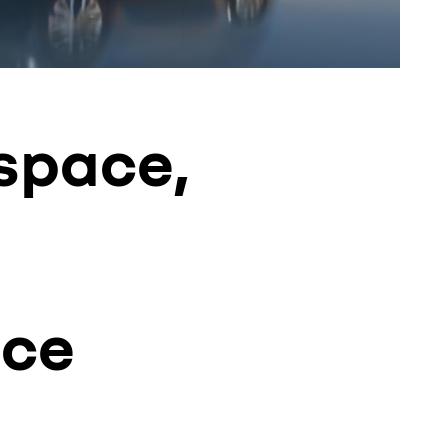
Espace,
ace