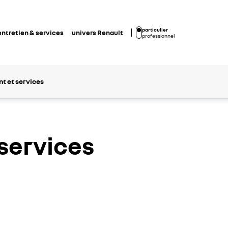
particulier
entretien & services
univers Renault
professionnel
t et services
services