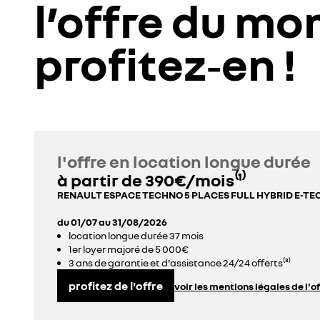
l’offre du m
profitez‑en !
l'offre en location longue durée
à partir de 390€/mois⁽¹⁾
RENAULT ESPACE TECHNO 5 PLACES FULL HYBRID E-TE
du 01/07 au 31/08/2026
location longue durée 37 mois
1er loyer majoré de 5 000€
3 ans de garantie et d'assistance 24/24 offerts⁽³⁾
profitez de l'offre
voir les mentions légales de l'o