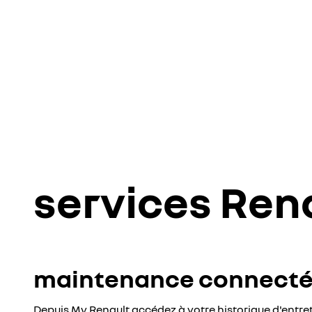
services Ren
maintenance connect
Depuis My Renault accédez à votre historique d'entreti