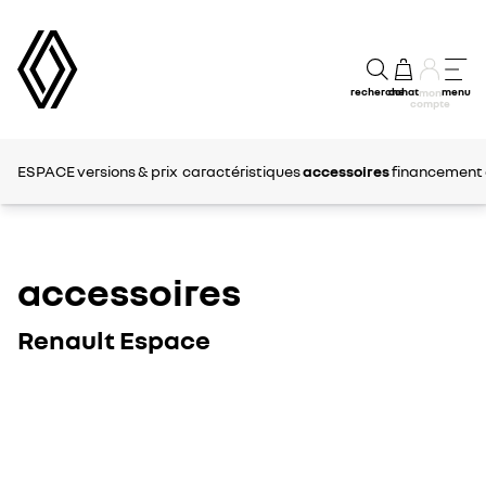
recherche
achat
menu
mon
compte
ESPACE
versions & prix
caractéristiques
accessoires
financement 
accessoires
Renault Espace