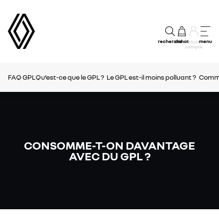
recherche
achat
menu
mon
compte
FAQ GPL
Qu’est-ce que le GPL ?
Le GPL est-il moins polluant ?
Commen
CONSOMME-T-ON DAVANTAGE
AVEC DU GPL ?