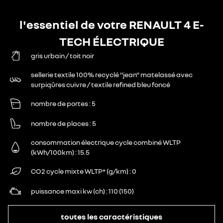
l'essentiel de votre RENAULT 4 E-
TECH ÉLECTRIQUE
gris urbain / toit noir
sellerie textile 100% recyclé "jean" matelassé avec
surpiqûres cuivre / textile refined bleu foncé
nombre de portes
5
nombre de places
5
consommation électrique cycle combiné WLTP
(kWh/100km)
15.5
CO2 cycle mixte WLTP* (g/km)
0
puissance maxi kw (ch)
110 (150)
toutes les caractéristiques