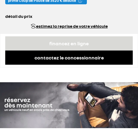
prime Coup de Pouce de 3 620 € déduite
détail du prix
prix conseillé
37 190 €
estimez la reprise de votre véhicule
remise concessionnaire déduite
2 200 €
prime Coup de Pouce déduite
3 620 €
financez en ligne
contactez le concessionnaire