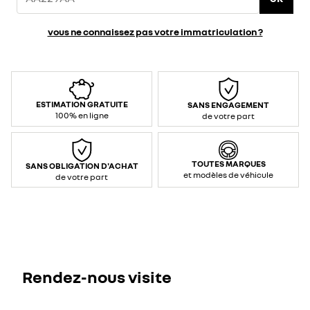
–
monophasé)
</li>
<li>Puissance
vous ne connaissez pas votre immatriculation ?
/
courant
max
prise
renforcée
:
3,7
kW
/
16
ESTIMATION GRATUITE
SANS ENGAGEMENT
A
100% en ligne
de votre part
(AC
–
monophasé)
</li>
<li>Contrôle
et
communication
TOUTES MARQUES
SANS OBLIGATION D'ACHAT
:
et modèles de véhicule
de votre part
Mode
2</li>
<li>Type
de
connexion
(voiture
/
prise)
:
T2*
/
prise
domestique</li>
Rendez-nous visite
<li>Longueur
:
6,5
m</li>
<li>Indice