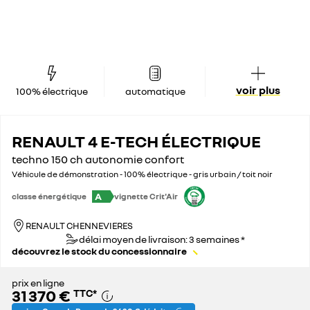
voir plus
100% électrique
automatique
RENAULT 4 E-TECH ÉLECTRIQUE
techno 150 ch autonomie confort
Véhicule de démonstration - 100% électrique - gris urbain / toit noir
A
classe énergétique
vignette Crit'Air
RENAULT CHENNEVIERES
délai moyen de livraison: 3 semaines *
découvrez le stock du concessionnaire
prix en ligne
31 370 €
TTC
*