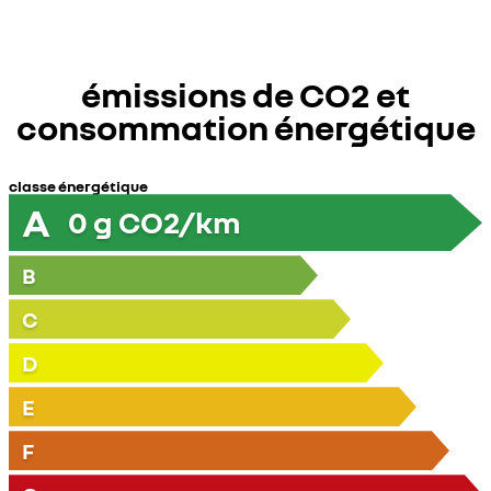
émissions de CO2 et
consommation énergétique
classe énergétique
A
0
g CO2/km
B
C
D
E
F