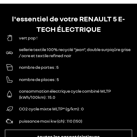
l'essentiel de votre RENAULT 5 E-
TECH ÉLECTRIQUE
vert pop !
sellerie textile 100% recyclé "jean", double surpiqûre grise
/ ocre et textile refined noir
nombre de portes
5
nombre de places
5
consommation électrique cycle combiné WLTP
(kWh/100km)
15.0
CO2 cycle mixte WLTP* (g/km)
0
puissance maxi kw (ch)
110 (150)
toutes les caractéristiques