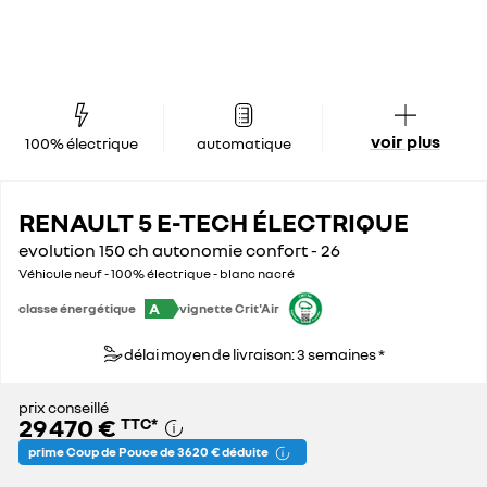
voir plus
100% électrique
automatique
RENAULT 5 E-TECH ÉLECTRIQUE
evolution 150 ch autonomie confort - 26
Véhicule neuf - 100% électrique - blanc nacré
A
classe énergétique
vignette Crit'Air
délai moyen de livraison: 3 semaines *
prix conseillé
29 470 €
TTC
*
prime Coup de Pouce de 3 620 € déduite