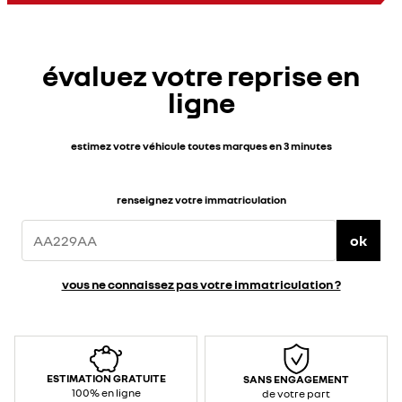
jusqu’à
100
km
d’autonomie
WLTP
en
évaluez votre reprise en
3
h
30
ligne
environ
sur
prise
renforcée</span>
</div>
<div>
estimez votre véhicule toutes marques en 3 minutes
<br>
</div>
<div>Caractéristiques
techniques
:
renseignez votre immatriculation
</div>
<ul>
<li>Puissance
/
ok
courant
max
prise
standard
vous ne connaissez pas votre immatriculation ?
:
2,3
kW&nbsp;
/
10
A
(AC
–
monophasé)
</li>
ESTIMATION GRATUITE
SANS ENGAGEMENT
<li>Puissance
/
100% en ligne
de votre part
courant