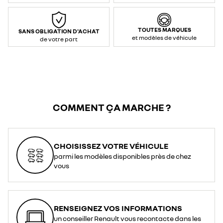
max
prise
renforcée
:
3,7
TOUTES MARQUES
SANS OBLIGATION D'ACHAT
kW
et modèles de véhicule
/
de votre part
16
A
(AC
–
monophasé)
</li>
<li>Contrôle
et
communication
:
Mode
2</li>
COMMENT ÇA MARCHE ?
<li>Type
de
connexion
(voiture
/
prise)
:
CHOISISSEZ VOTRE VÉHICULE
T2*
/
parmi les modèles disponibles près de chez
prise
domestique</li>
vous
<li>Longueur
:
6,5
m</li>
<li>Indice
de
protection
RENSEIGNEZ VOS INFORMATIONS
:
IP44</li>
un conseiller Renault vous recontacte dans les
</ul>