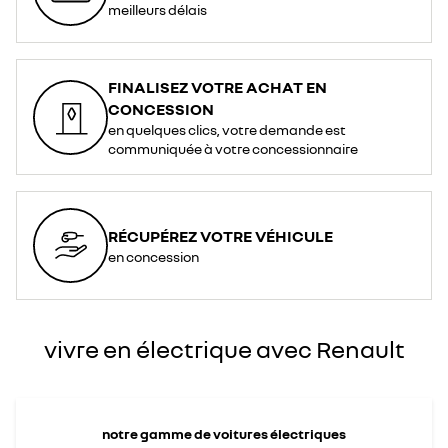
<div>
meilleurs délais
<br>
</div>
<div>*
<span
style="font-
style:
italic;">La
FINALISEZ VOTRE ACHAT EN
prise
de
CONCESSION
Type
2
en quelques clics, votre demande est
est
le
communiquée à votre concessionnaire
standard
adopté
pour
la
recharge
en
courant
RÉCUPÉREZ VOTRE VÉHICULE
alternatif
dans
en concession
l’Union
Européenne</span>
</div>
vivre en électrique avec Renault
notre gamme de voitures électriques