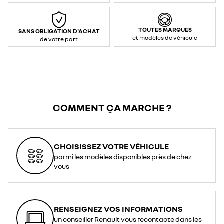
max
prise
renforcée
:
3,7
TOUTES MARQUES
SANS OBLIGATION D'ACHAT
kW
et modèles de véhicule
/
de votre part
16
A
(AC
–
monophasé)
</li>
<li>Contrôle
et
communication
:
Mode
2</li>
COMMENT ÇA MARCHE ?
<li>Type
de
connexion
(voiture
/
prise)
:
CHOISISSEZ VOTRE VÉHICULE
T2*
/
parmi les modèles disponibles près de chez
prise
domestique</li>
vous
<li>Longueur
:
6,5
m</li>
<li>Indice
de
protection
RENSEIGNEZ VOS INFORMATIONS
:
IP44</li>
un conseiller Renault vous recontacte dans les
</ul>