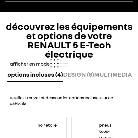
découvrez les équipements
et options de votre
RENAULT 5 E-Tech
électrique
afficher en mode
options incluses (4)
DESIGN (8)
MULTIMEDIA (1
veuillez trouver ci-dessous les options incluses sur ce
véhicule
Également
appelé
noir étoilé
pneus
pneus
«toutes
tous-
saisons»,
c’est
temps