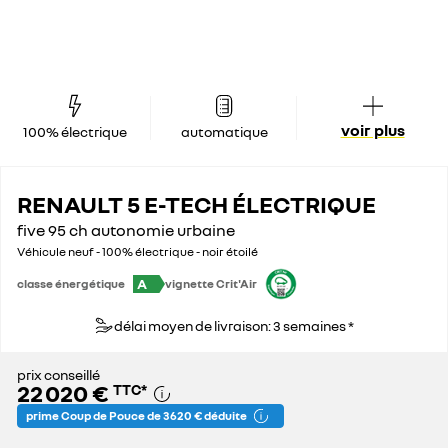
voir plus
100% électrique
automatique
RENAULT 5 E-TECH ÉLECTRIQUE
five 95 ch autonomie urbaine
Véhicule neuf - 100% électrique - noir étoilé
A
classe énergétique
vignette Crit'Air
délai moyen de livraison: 3 semaines *
prix conseillé
22 020 €
TTC
*
prime Coup de Pouce de 3 620 € déduite