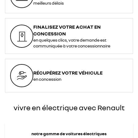
<div>
meilleurs délais
<br>
</div>
<div>*
<span
style="font-
style:
italic;">La
FINALISEZ VOTRE ACHAT EN
prise
de
CONCESSION
Type
2
en quelques clics, votre demande est
est
le
communiquée à votre concessionnaire
standard
adopté
pour
la
recharge
en
courant
RÉCUPÉREZ VOTRE VÉHICULE
alternatif
dans
en concession
l’Union
Européenne</span>
</div>
vivre en électrique avec Renault
notre gamme de voitures électriques