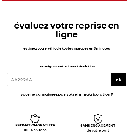
jusqu’à
100
km
d’autonomie
WLTP
en
évaluez votre reprise en
3
h
30
ligne
environ
sur
prise
renforcée</span>
</div>
<div>
estimez votre véhicule toutes marques en 3 minutes
<br>
</div>
<div>Caractéristiques
techniques
:
renseignez votre immatriculation
</div>
<ul>
<li>Puissance
/
ok
courant
max
prise
standard
vous ne connaissez pas votre immatriculation ?
:
2,3
kW&nbsp;
/
10
A
(AC
–
monophasé)
</li>
ESTIMATION GRATUITE
SANS ENGAGEMENT
<li>Puissance
/
100% en ligne
de votre part
courant