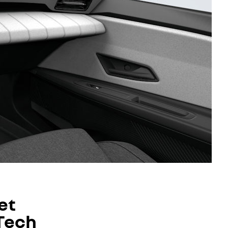
et
-Tech