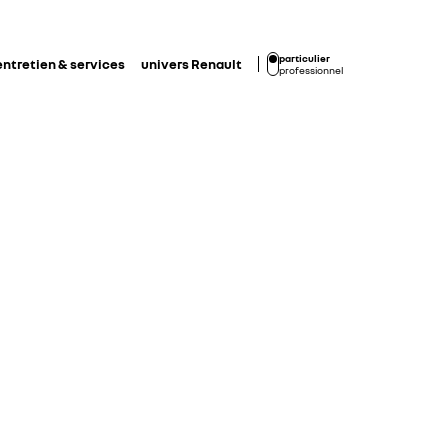
particulier
entretien & services
univers Renault
professionnel