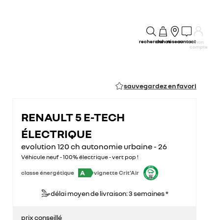
recherche
achat
réseau
contact
mon
compte
sauvegardez en favori
RENAULT 5 E-TECH
ÉLECTRIQUE
evolution 120 ch autonomie urbaine - 26
Véhicule neuf - 100% électrique - vert pop !
A
classe énergétique
vignette Crit'Air
délai moyen de livraison: 3 semaines *
prix conseillé