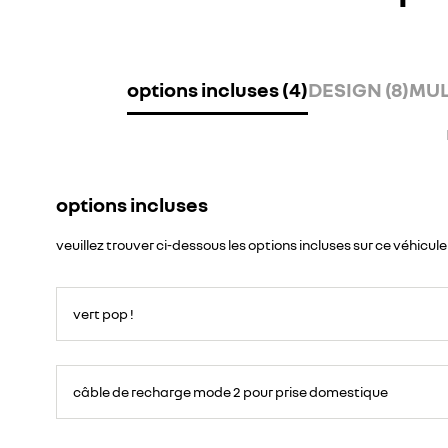
options incluses (4)
DESIGN (8)
MUL
options incluses
veuillez trouver ci-dessous les options incluses sur ce véhicule
vert pop !
<div>Ce
câble
câble de recharge mode 2 pour prise domestique
de
recharge
vous
permet
de