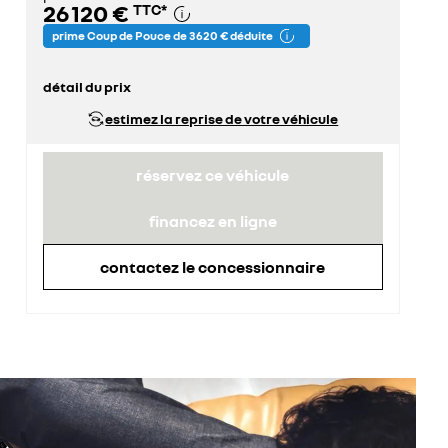
26 120 €
TTC
*
prime Coup de Pouce de 3 620 € déduite
détail du prix
prix conseillé
29 740 €
estimez la reprise de votre véhicule
prime Coup de Pouce déduite
3 620 €
réservez ce véhicule
financez en ligne
contactez le concessionnaire