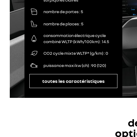
nombre de portes
5
nombre de places
5
consommation électrique cycle
combiné WLTP (kWh/100km)
14.5
CO2 cycle mixte WLTP* (g/km)
0
puissance maxi kw (ch)
90 (120)
toutes les caractéristiques
d
opti