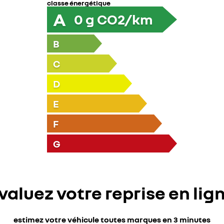
classe énergétique
A
0
g CO2/km
B
C
D
E
F
G
valuez votre reprise en lig
estimez votre véhicule toutes marques en 3 minutes