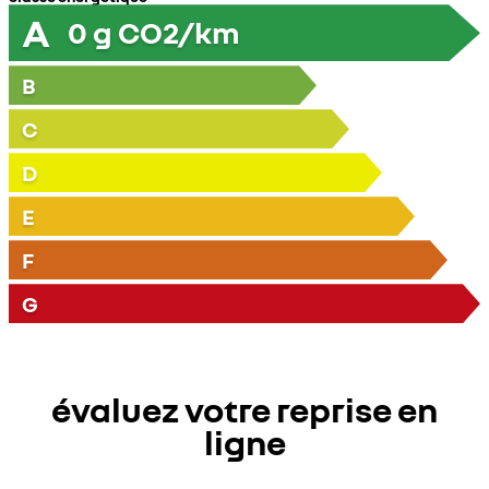
A
0
g CO2/km
B
C
D
E
F
G
évaluez votre reprise en
ligne