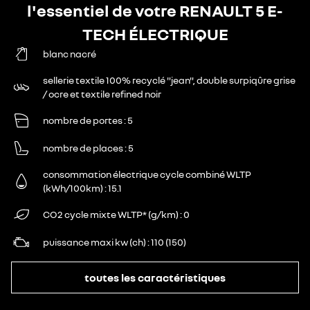
l'essentiel de votre RENAULT 5 E-
TECH ÉLECTRIQUE
blanc nacré
sellerie textile 100% recyclé "jean", double surpiqûre grise
/ ocre et textile refined noir
nombre de portes
5
nombre de places
5
consommation électrique cycle combiné WLTP
(kWh/100km)
15.1
CO2 cycle mixte WLTP* (g/km)
0
puissance maxi kw (ch)
110 (150)
toutes les caractéristiques