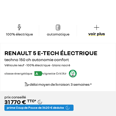
voir plus
100% électrique
automatique
RENAULT 5 E-TECH ÉLECTRIQUE
techno 150 ch autonomie confort
Véhicule neuf - 100% électrique - blanc nacré
A
classe énergétique
vignette Crit'Air
délai moyen de livraison: 3 semaines *
prix conseillé
31 770 €
TTC
*
prime Coup de Pouce de 3 620 € déduite